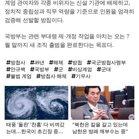
계엄 관여자와 각종 비위자는 신설 기관에 배제하고,
정치적 중립성과 직무 역량을 기준으로 인원을 엄격히
검증해 선발할 방침이다.
국방부는 관련 부대령 제·개정 작업을 마치는 오는 7
월 말까지 새 조직 출범을 완료한다는 목표다.
방첩사
49년
해체
방첩
국군방첩사령부
안규백
국방부
군
비상계엄
군대
불법 계엄
방첩사 해체
기무사
탑
라
인
태풍 '돌핀' '찬홈' 다 비껴갔
“북한은 칼을 갈고 있는데
는데…한국이 초긴장 중인
남한은 방패 깨부수는 중”
이유