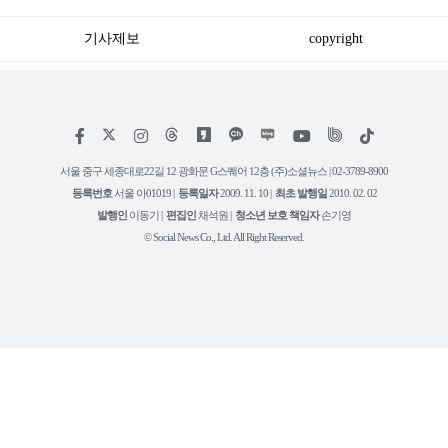
기사제보
copyright
저
페
인
위
틱
작
이
스
키
톡
권
스
타
트
서울 중구 세종대로22길 12 광화문 G스퀘어 12층 (주)소셜뉴스 | 02-3789-8900
정
북
그
리
보
등록번호
서울 아01019 |
등록일자
2009. 11. 10 |
최초 발행일
2010. 02. 02
램
유
튜
발행인
이동기 |
편집인
채석원 |
청소년 보호 책임자
손기영
브
© Social News Co., Ltd. All Right Reserved.