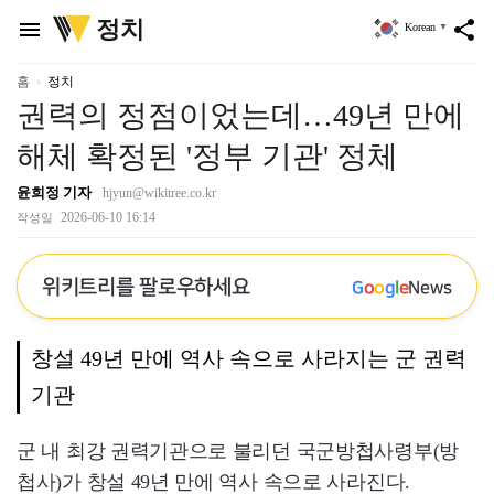
위
정치
menu
share
Korean
▼
키
트
리
홈
정치
권력의 정점이었는데…49년 만에
해체 확정된 '정부 기관' 정체
윤희정 기자
hjyun@wikitree.co.kr
2026-06-10 16:14
작성일
위키트리를 팔로우하세요
G
o
o
g
l
e
News
창설 49년 만에 역사 속으로 사라지는 군 권력
기관
군 내 최강 권력기관으로 불리던 국군방첩사령부(방
첩사)가 창설 49년 만에 역사 속으로 사라진다.