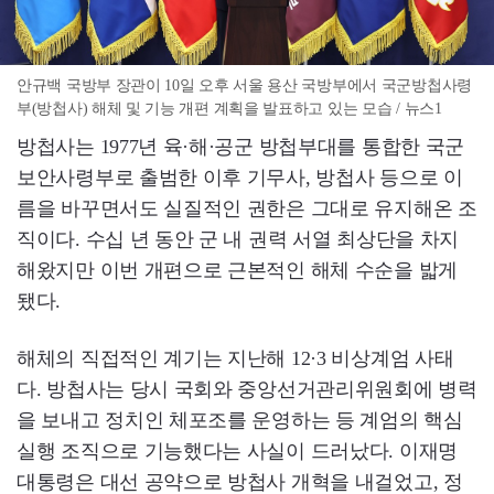
안규백 국방부 장관이 10일 오후 서울 용산 국방부에서 국군방첩사령
부(방첩사) 해체 및 기능 개편 계획을 발표하고 있는 모습 / 뉴스1
방첩사는 1977년 육·해·공군 방첩부대를 통합한 국군
보안사령부로 출범한 이후 기무사, 방첩사 등으로 이
름을 바꾸면서도 실질적인 권한은 그대로 유지해온 조
직이다. 수십 년 동안 군 내 권력 서열 최상단을 차지
해왔지만 이번 개편으로 근본적인 해체 수순을 밟게
됐다.
해체의 직접적인 계기는 지난해 12·3 비상계엄 사태
다. 방첩사는 당시 국회와 중앙선거관리위원회에 병력
을 보내고 정치인 체포조를 운영하는 등 계엄의 핵심
실행 조직으로 기능했다는 사실이 드러났다. 이재명
대통령은 대선 공약으로 방첩사 개혁을 내걸었고, 정