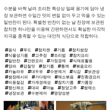
수분을 바짝 날려 조리한 특성상 밀폐 용기에 담아 냉
장 보관하면 수일간 맛의 변질 없이 두고 먹을 수 있는
밑반찬이 된다. 특별한 반찬이 없는 날 찬장에 보관된
참치캔 하나만을 이용해 간편하면서도 확실한 미각적
자극을 충족할 수 있는 대안적 식단으로 적합하다.
음식
푸드
참치캔
기름
참치쌈장
식물성기름
고추장
조리법
참치요리
밑반찬
간편요리
가정경제
식재료활용
양파
감칠맛
참기름
통깨
볶음요리
카놀라유
대두유
수분제거
식감
보관성
쌈장레시피
가다랑어
채소볶음
친환경요리
비용절감
가계경제성
참치기름
기름장
향신채소
대파
마늘
청양고추
쌈채소
냉장보관
수분제어
영양성분
탑
라