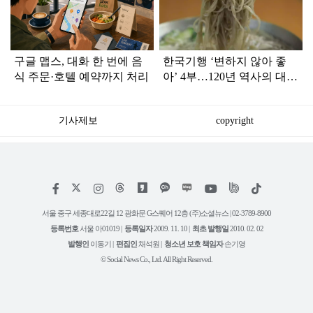
인
구글 맵스, 대화 한 번에 음
한국기행 ‘변하지 않아 좋
식 주문·호텔 예약까지 처리
아’ 4부…120년 역사의 대구
평양냉면 外
기사제보
copyright
저
페
인
위
틱
작
이
스
키
톡
권
스
타
트
서울 중구 세종대로22길 12 광화문 G스퀘어 12층 (주)소셜뉴스 | 02-3789-8900
정
북
그
리
보
등록번호
서울 아01019 |
등록일자
2009. 11. 10 |
최초 발행일
2010. 02. 02
램
유
튜
발행인
이동기 |
편집인
채석원 |
청소년 보호 책임자
손기영
브
© Social News Co., Ltd. All Right Reserved.