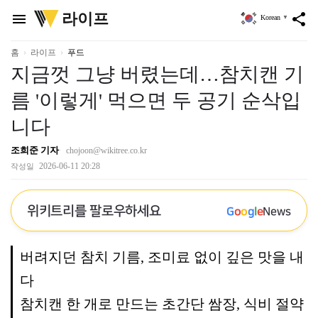
위
라이프
menu
share
Korean
▼
키
트
리
홈
라이프
푸드
지금껏 그냥 버렸는데…참치캔 기
름 '이렇게' 먹으면 두 공기 순삭입
니다
조희준 기자
chojoon@wikitree.co.kr
2026-06-11 20:28
작성일
위키트리를 팔로우하세요
G
o
o
g
l
e
News
버려지던 참치 기름, 조미료 없이 깊은 맛을 내
다
참치캔 한 개로 만드는 초간단 쌈장, 식비 절약