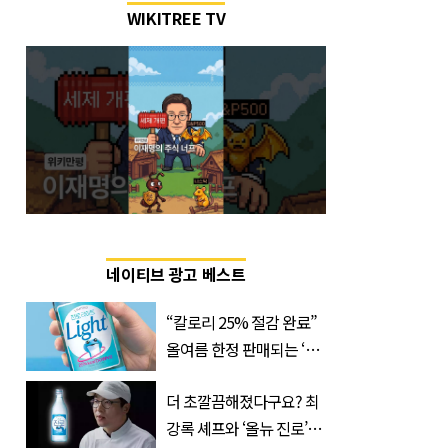
WIKITREE TV
네이티브 광고 베스트
“칼로리 25% 절감 완료”
올여름 한정 판매되는 ‘최
저 칼로리 소주’ 나왔다
더 초깔끔해졌다구요? 최
강록 셰프와 ‘올뉴 진로’의