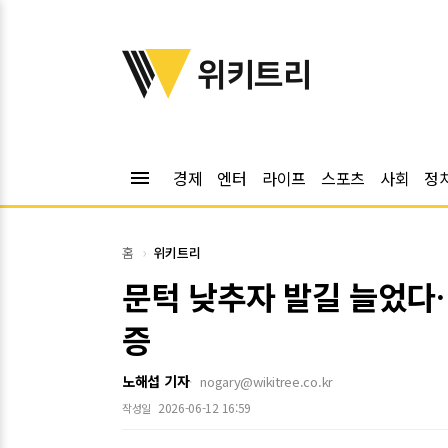
위키트리
위키트리
menu
경제
엔터
라이프
스포츠
사회
정
홈
위키트리
문턱 낮추자 발길 늘었다…
증
노해섭 기자
nogary@wikitree.co.kr
2026-06-12 16:59
작성일