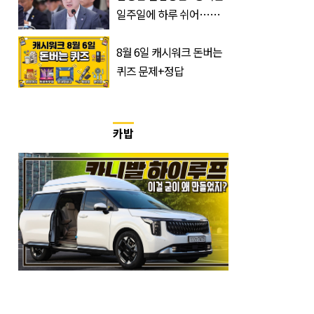
일주일에 하루 쉬어…주
52시간 손 봐야 한다”
8월 6일 캐시워크 돈버는
퀴즈 문제+정답
카밥