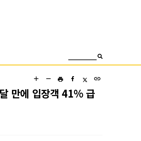
검색
add
remove
link
print
달 만에 입장객 41% 급