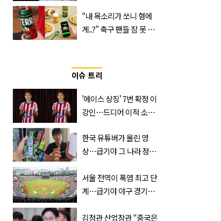
만남
“내 목소리가 쏘니 형에
게..?” 축구 팬들 잠 못 들
게 할 테라의 역대급 이벤
트
이슈 트리
'에이스 상징' 7번 확정 이
강인…드디어 이적 소감
입 열었다
한국 유튜버가 올린 영
상…급기야 그 나라 정부
가 실제로 움직였다
서울 전역이 폭염 최고 단
계…급기야 야구 경기까
지 취소
김정관 산업장관 “중국은