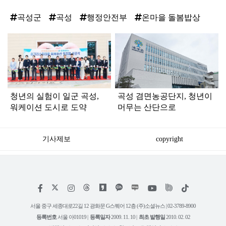
곡성군
곡성
행정안전부
온마을 돌봄밥상
탑
라
인
청년의 실험이 일군 곡성,
곡성 겸면농공단지, 청년이
워케이션 도시로 도약
머무는 산단으로
기사제보
copyright
저
페
인
위
틱
작
이
스
키
톡
권
스
타
트
서울 중구 세종대로22길 12 광화문 G스퀘어 12층 (주)소셜뉴스 | 02-3789-8900
정
북
그
리
보
등록번호
서울 아01019 |
등록일자
2009. 11. 10 |
최초 발행일
2010. 02. 02
램
유