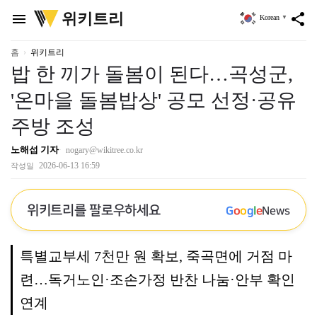
위
위키트리
menu
share
Korean
▼
키
트
리
홈
위키트리
밥 한 끼가 돌봄이 된다…곡성군,
'온마을 돌봄밥상' 공모 선정·공유
주방 조성
노해섭 기자
nogary@wikitree.co.kr
2026-06-13 16:59
작성일
위키트리를 팔로우하세요
G
o
o
g
l
e
News
특별교부세 7천만 원 확보, 죽곡면에 거점 마
련…독거노인·조손가정 반찬 나눔·안부 확인
연계