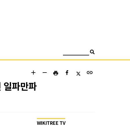
검색
add
remove
link
print
언 일파만파
WIKITREE TV