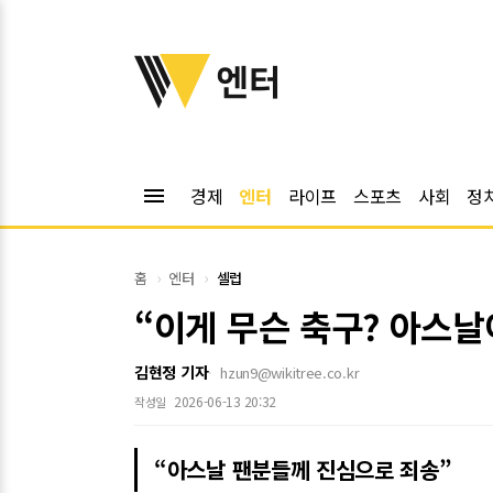
위키트리
엔터
menu
경제
엔터
라이프
스포츠
사회
정
홈
엔터
셀럽
“이게 무슨 축구? 아스날
김현정 기자
hzun9@wikitree.co.kr
2026-06-13 20:32
작성일
“아스날 팬분들께 진심으로 죄송”