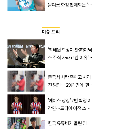
올여름 한정 판매되는 ‘최
저 칼로리 소주’ 나왔다
이슈 트리
'최태원 회장이 SK하이닉
스 주식 사라고 한 이유' 글
급속 확산
중국서 사람 죽이고 사라
진 범인… 29년 만에 '한
국'에서 덜미 잡혔다
'에이스 상징' 7번 확정 이
강인…드디어 이적 소감
입 열었다
한국 유튜버가 올린 영