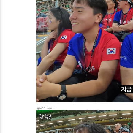
유튜브 '곽튜브'