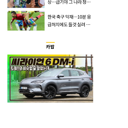
상…급기야 그 나라 정부
가 실제로 움직였다
한국 축구 악재…10분 응
급처치에도 들것 실려 이
송된 '한국 국가대표'
카밥