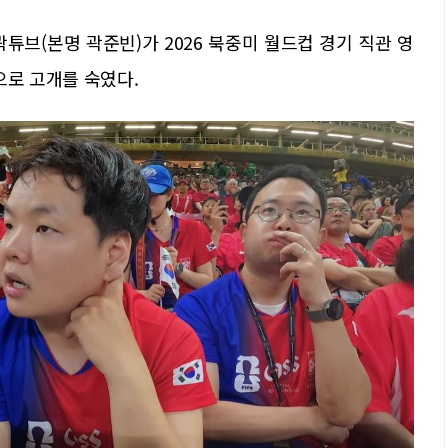
튜브(본명 곽준빈)가 2026 북중미 월드컵 경기 직관 영
으로 고개를 숙였다.