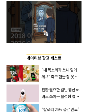
네이티브 광고 베스트
“내 목소리가 쏘니 형에
게..?” 축구 팬들 잠 못 들
게 할 테라의 역대급 이벤
전환 필요한 일반 엽산 vs
트
바로 쓰이는 활성형 엽
산… 차이는?
“칼로리 25% 절감 완료”
‘Quatrefolic®’ 주목