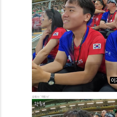
유튜브 '곽튜브'