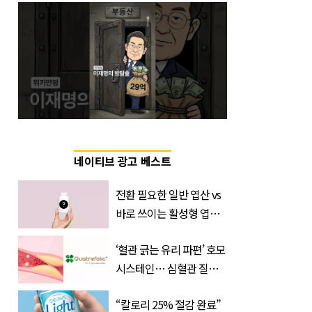
네이티브 광고 베스트
전환 필요한 일반 엽산 vs
바로 쓰이는 활성형 엽
산… 차이는?
‘혈관 긁는 유리 파편’ 호모
‘Quatrefolic®’ 주목
시스테인… 심혈관 질환
으로 사망 위험 부른다
“칼로리 25% 절감 완료”