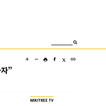
검색
add
remove
link
print
하자”
WIKITREE TV