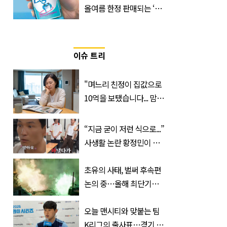
올여름 한정 판매되는 ‘최
저 칼로리 소주’ 나왔다
이슈 트리
"며느리 친정이 집값으로
10억을 보탰습니다... 맘이
불편하네요"
“지금 굳이 저런 식으로...”
사생활 논란 황정민이 곧
출연할 예능 예고편 논란
초유의 사태, 벌써 후속편
논의 중…올해 최단기간
400만 돌파 성공한 ‘영화’
정체
오늘 맨시티와 맞붙는 팀
K리그의 출사표…경기 시