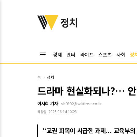
위키트리
정치
menu
경제
엔터
라이프
스포츠
사회
정
홈
정치
드라마 현실화되나?… 안
이서희 기자
sh0302@wikitree.co.kr
2026-06-14 10:28
작성일
“교권 회복이 시급한 과제... 교육부