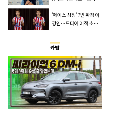
간, 장소, 볼 수 있는 곳은?
'에이스 상징' 7번 확정 이
강인…드디어 이적 소감
입 열었다
카밥