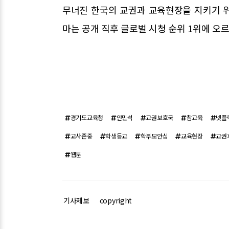
무너진 한국의 교권과 교육현장을 지키기 
마는 공개 직후 글로벌 시청 순위 1위에 오르
경기도교육청
안민석
교권보호국
참교육
넷플
교사존중
학생등교
학부모안심
교육현장
교권
웹툰
기사제보
copyright