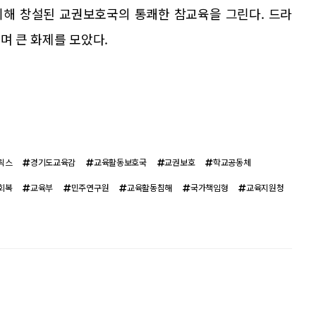
위해 창설된 교권보호국의 통쾌한 참교육을 그린다. 드라
며 큰 화제를 모았다.
릭스
경기도교육감
교육활동보호국
교권보호
학교공동체
회복
교육부
민주연구원
교육활동침해
국가책임형
교육지원청