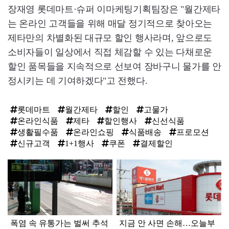
장재영 롯데마트·슈퍼 이마케팅기획팀장은 "월간제타
는 온라인 고객들을 위해 매달 정기적으로 찾아오는
제타만의 차별화된 대규모 할인 행사라며, 앞으로도
소비자들이 일상에서 직접 체감할 수 있는 다채로운
할인 품목들을 지속적으로 선보여 장바구니 물가를 안
정시키는 데 기여하겠다"고 전했다.
롯데마트
월간제타
할인
고물가
온라인식품
제타
할인행사
신선식품
생활필수품
온라인쇼핑
식품배송
프로모션
신규고객
1+1행사
쿠폰
결제할인
탑
라
인
폭염 속 유통가는 벌써 추석
지금 안 사면 손해…오늘부