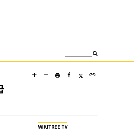
검색
add
remove
link
print
급
WIKITREE TV