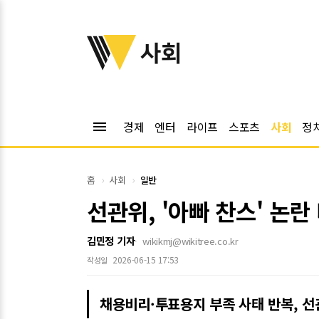
위키트리
사회
menu
경제
엔터
라이프
스포츠
사회
정
홈
사회
일반
선관위, '아빠 찬스' 논
김민정 기자
wikikmj@wikitree.co.kr
2026-06-15 17:53
작성일
채용비리·투표용지 부족 사태 반복, 선