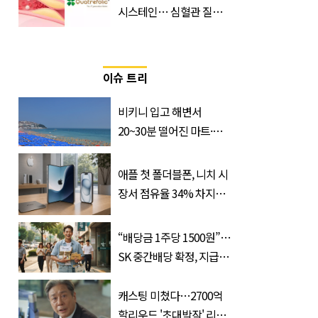
시스테인… 심혈관 질환
으로 사망 위험 부른다
이슈 트리
비키니 입고 해변서
20~30분 떨어진 마트·주
거지 이동 피서객 목격담
속출, 반응 폭발
애플 첫 폴더블폰, 니치 시
장서 점유율 34% 차지할
듯
“배당금 1주당 1500원”…
SK 중간배당 확정, 지급일
과 대상은?
캐스팅 미쳤다…2700억
할리우드 '초대박작' 리메