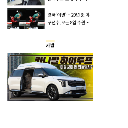
이크하는 한국 영화
결국 '이별'… 20년 뛴 야
구선수, 오는 8일 수원서
마지막 선언
카밥