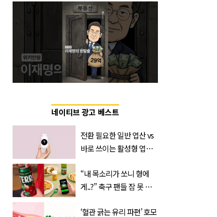
네이티브 광고 베스트
전환 필요한 일반 엽산 vs
바로 쓰이는 활성형 엽
산… 차이는?
“내 목소리가 쏘니 형에
‘Quatrefolic®’ 주목
게..?” 축구 팬들 잠 못 들
게 할 테라의 역대급 이벤
‘혈관 긁는 유리 파편’ 호모
트