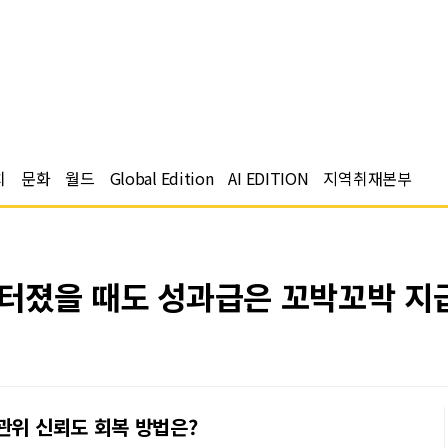
치
문화
월드
Global Edition
AI EDITION
지역취재본부
란 터졌을 때도 성과급은 꼬박꼬박 지
관위 신뢰도 회복 방법은?