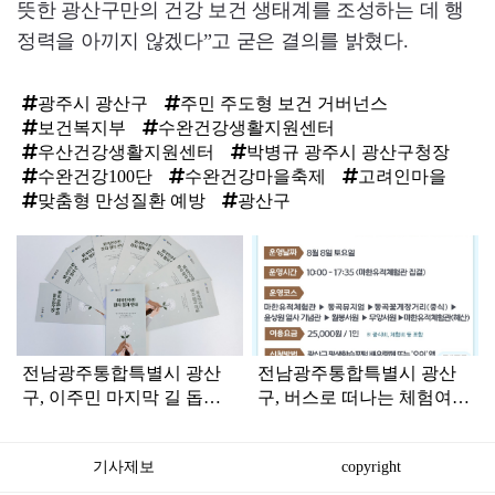
뜻한 광산구만의 건강 보건 생태계를 조성하는 데 행
정력을 아끼지 않겠다”고 굳은 결의를 밝혔다.
광주시 광산구
주민 주도형 보건 거버넌스
보건복지부
수완건강생활지원센터
우산건강생활지원센터
박병규 광주시 광산구청장
수완건강100단
수완건강마을축제
고려인마을
맞춤형 만성질환 예방
광산구
탑
라
인
전남광주통합특별시 광산
전남광주통합특별시 광산
구, 이주민 마지막 길 돕는
구, 버스로 떠나는 체험여
‘장사 절차 안내서’ 발간
행…‘알리요투어’ 본격 운영
기사제보
copyright