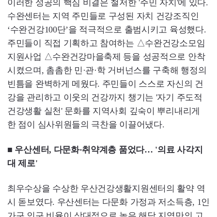
이러한 성공의 핵심 비결은 철저한 '주민 자치'에 있다.
수완센터는 지역 주민들로 구성된 자치 건강조직인
‘수완건강100단’을 적극적으로 출범시키고 육성했다.
주민들이 직접 기획하고 참여하는 △수완건강소모임
지원사업 △수완건강마을축제 등을 성공적으로 안착
시켰으며, 촘촘한 민·관·학 거버넌스를 구축해 행정의
빈틈을 완벽하게 메웠다. 주민들이 스스로 자신의 건
강을 관리하고 이웃의 건강까지 챙기는 '자기 주도적
건강생활 실천' 문화를 지역사회 깊숙이 뿌리내리게
한 점이 심사위원들의 극찬을 이끌어냈다.
■ 우산센터, 다문화·취약계층 품었다… '의료 사각지
대 제로'
최우수상을 수상한 우산건강생활지원센터의 활약 역
시 돋보였다. 우산센터는 다문화 가정과 저소득층, 1인
가구 인구 비율이 상대적으로 높은 해당 지역만의 고