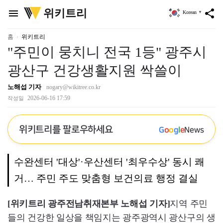
위
위키트리
menu
share
Korean
▼
키
트
리
홈
위키트리
"주민이 뭉치니 전국 1등" 광주시
광산구 건강생활지원 싹쓸이
노해섭 기자
nogary@wikitree.co.kr
2026-06-16 17:59
작성일
위키트리를 팔로우하세요
G
o
o
g
l
e
News
수완센터 '대상'·우산센터 '최우수상' 동시 쾌
거… 주민 주도 맞춤형 보건의료 행정 결실
[위키트리 광주전남취재본부 노해섭 기자]
지역 주민
들의 건강한 일상을 책임지는 광주광역시 광산구의 생