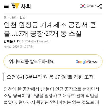
위
사회
menu
share
Korean
▼
키
트
리
홈
사회
일반
인천 원창동 기계제조 공장서 큰
불...17개 공장·27개 동 소실
김희은 기자
1127khe@wikitree.co.kr
2026-06-16 07:34
작성일
위키트리를 팔로우하세요
G
o
o
g
l
e
News
오전 6시 5분부터 '대응 1단계'로 하향 조정
인천의 한 공장에서 난 불이 인근 공장으로 번지면서
소방 당국이 경보령을 발령하고 대규모 진화 작업을
벌였다. 현재까지 확인된 인명피해는 없는 것으로 파