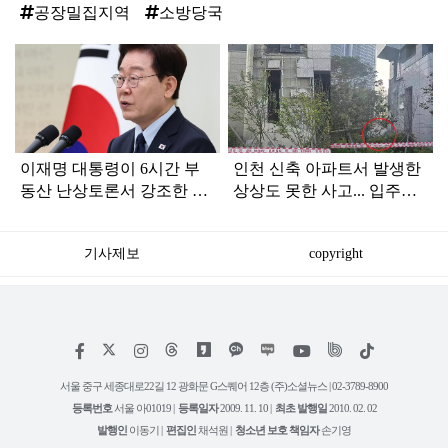
공장밀집지역
소방당국
탑
라
인
이재명 대통령이 6시간 부
인천 신축 아파트서 발생한
동산 난상토론서 강조한 내
상상도 못한 사고... 입주민
용... 13일 최종 대책 발표되
아닌 사람들마저 '충격'
나
기사제보
copyright
저
페
인
위
틱
작
이
스
키
톡
권
스
타
트
서울 중구 세종대로22길 12 광화문 G스퀘어 12층 (주)소셜뉴스 | 02-3789-8900
정
북
그
리
보
등록번호
서울 아01019 |
등록일자
2009. 11. 10 |
최초 발행일
2010. 02. 02
램
유
튜
발행인
이동기 |
편집인
채석원 |
청소년 보호 책임자
손기영
브