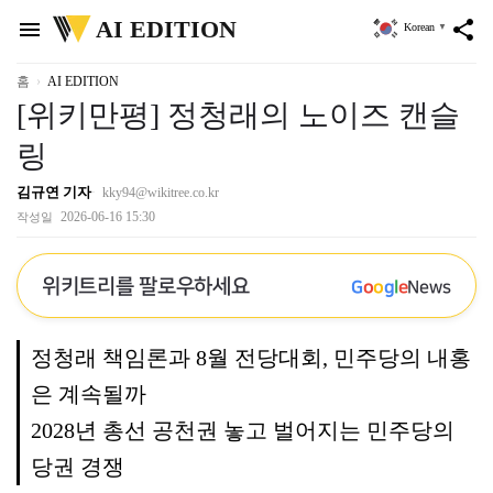
위
AI EDITION
menu
share
Korean
▼
키
트
리
홈
AI EDITION
[위키만평] 정청래의 노이즈 캔슬
링
김규연 기자
kky94@wikitree.co.kr
2026-06-16 15:30
작성일
위키트리를 팔로우하세요
G
o
o
g
l
e
News
정청래 책임론과 8월 전당대회, 민주당의 내홍
은 계속될까
2028년 총선 공천권 놓고 벌어지는 민주당의
당권 경쟁