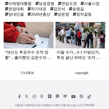
이재명대통령
당권경쟁
연임도전
서울시장
전당대회
차기대표
김민석
송영길
당내단결
2028년총선
당운영
정치갈등
탑
라
인
“대선도 투표자수 조작 정
이럴 수가…6·3 지방선거,
황”…출마했던 김문수의 반
투표 끝난 뒤에도 '조작 정
응은
황' 포착
기사제보
copyright
저
페
인
위
틱
작
이
스
키
톡
권
스
타
트
서울 중구 세종대로22길 12 광화문 G스퀘어 12층 (주)소셜뉴스 | 02-3789-8900
정
북
그
리