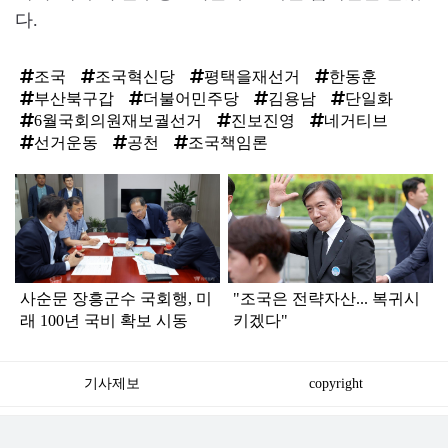
다.
조국
조국혁신당
평택을재선거
한동훈
부산북구갑
더불어민주당
김용남
단일화
6월국회의원재보궐선거
진보진영
네거티브
선거운동
공천
조국책임론
탑
라
인
사순문 장흥군수 국회행, 미
"조국은 전략자산... 복귀시
래 100년 국비 확보 시동
키겠다"
기사제보
copyright