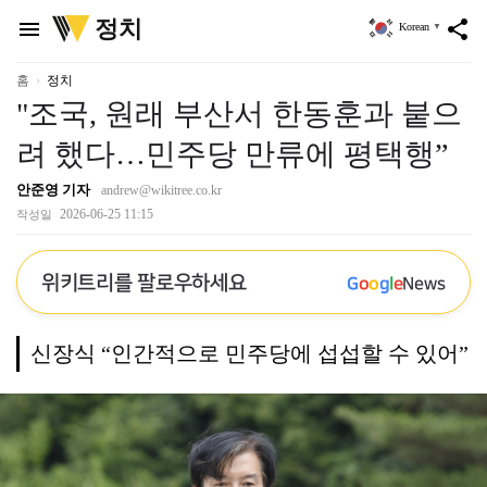
위
정치
menu
share
Korean
▼
키
트
리
홈
정치
"조국, 원래 부산서 한동훈과 붙으
려 했다…민주당 만류에 평택행”
안준영 기자
andrew@wikitree.co.kr
2026-06-25 11:15
작성일
위키트리를 팔로우하세요
G
o
o
g
l
e
News
신장식 “인간적으로 민주당에 섭섭할 수 있어”