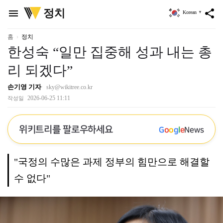
위
정치
menu
share
Korean
▼
키
트
리
홈
정치
한성숙 “일만 집중해 성과 내는 총
리 되겠다”
손기영 기자
sky@wikitree.co.kr
2026-06-25 11:11
작성일
위키트리를 팔로우하세요
G
o
o
g
l
e
News
"국정의 수많은 과제 정부의 힘만으로 해결할
수 없다"