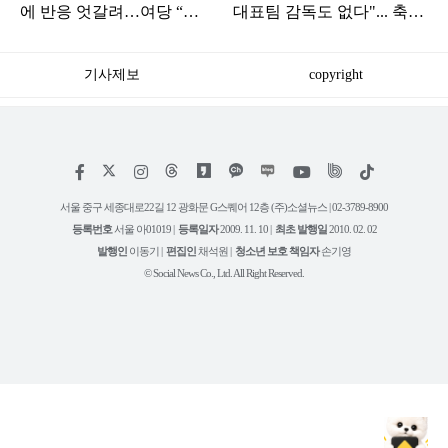
에 반응 엇갈려…여당 “적
대표팀 감독도 없다"... 축구
극 환영” 야당 “졸속 국정”
협회 현재 상황
기사제보
copyright
저
페
인
위
틱
작
이
스
키
톡
권
스
타
트
서울 중구 세종대로22길 12 광화문 G스퀘어 12층 (주)소셜뉴스 | 02-3789-8900
정
북
그
리
보
등록번호
서울 아01019 |
등록일자
2009. 11. 10 |
최초 발행일
2010. 02. 02
램
유
튜
발행인
이동기 |
편집인
채석원 |
청소년 보호 책임자
손기영
브
© Social News Co., Ltd. All Right Reserved.