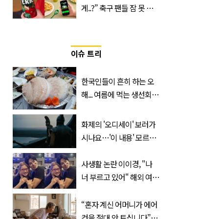
게..?” 축구 팬들 잠 못 들
게 할 테라의 역대급 이벤
트
이슈 트리
한국인들이 흔히 하는 오
해... 여름에 먹는 생선회가
위험한 '진짜 이유'
화제의 '오디세이' 보러가
시나요…'이 내용' 모르고
가면 절반만 보입니다
사생활 논란 이이경, "나
너 부르고 있어" 해외 여배
우와 스킨십 근황 포착
“혼자 계신 어머니가 에어
컨을 절대 안 트십니다”…