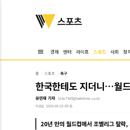
위키트리
스포츠
menu
경제
엔터
라이프
스포츠
사회
정
홈
스포츠
축구
한국한테도 지더니…월드컵
유민재 기자
toto7429@wikitree.co.kr
2026-06-26 09:41
작성일
20년 만의 월드컵에서 조별리그 탈락,