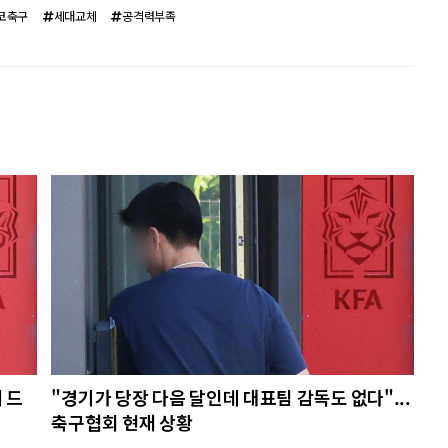
코축구
세대교체
공격력부족
 드
"경기가 당장 다음 달인데 대표팀 감독도 없다"...
축구협회 현재 상황