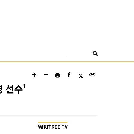
검색
add
remove
link
print
 선수'
WIKITREE TV