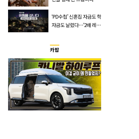
반응 폭발한 사연의 정체
‘PD수첩’ 신혼집 자금도 학
자금도 날렸다…‘2배 레버
리지’의 덫
카밥