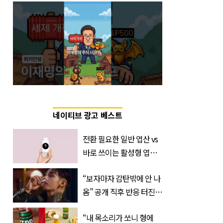
네이티브 광고 베스트
전환 필요한 일반 엽산 vs
바로 쓰이는 활성형 엽
산… 차이는?
“보자마자 감탄밖에 안 나
‘Quatrefolic®’ 주목
옴” 공개 직후 반응 터진
진로 뷔 캠페인 영상
“내 목소리가 쏘니 형에