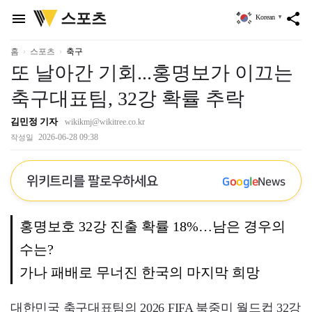
위
스포츠
menu
share
Korean
▼
키
트
리
홈
스포츠
축구
또 날아간 기회...홍명보가 이끄는
축구대표팀, 32강 확률 추락
김민정 기자
wikikmj@wikitree.co.kr
2026-06-28 09:38
작성일
위키트리를 팔로우하세요
G
o
o
g
l
e
News
홍명보호 32강 진출 확률 18%…남은 경우의
수는?
가나 패배로 무너진 한국의 마지막 희망
대한민국 축구대표팀의 2026 FIFA 북중미 월드컵 32강