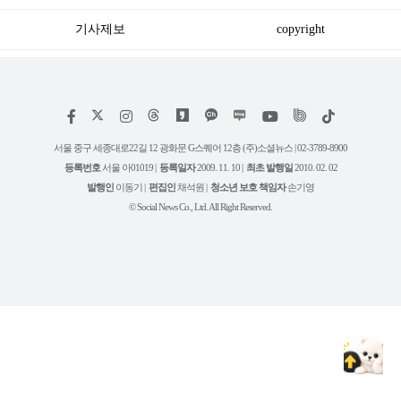
기사제보
copyright
저
페
인
위
틱
작
이
스
키
톡
권
스
타
트
서울 중구 세종대로22길 12 광화문 G스퀘어 12층 (주)소셜뉴스 | 02-3789-8900
정
북
그
리
보
등록번호
서울 아01019 |
등록일자
2009. 11. 10 |
최초 발행일
2010. 02. 02
램
유
튜
발행인
이동기 |
편집인
채석원 |
청소년 보호 책임자
손기영
브
© Social News Co., Ltd. All Right Reserved.