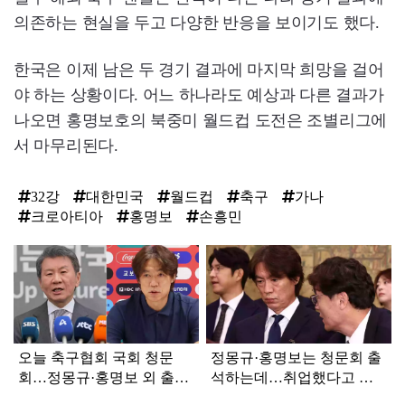
의존하는 현실을 두고 다양한 반응을 보이기도 했다.
한국은 이제 남은 두 경기 결과에 마지막 희망을 걸어
야 하는 상황이다. 어느 하나라도 예상과 다른 결과가
나오면 홍명보호의 북중미 월드컵 도전은 조별리그에
서 마무리된다.
32강
대한민국
월드컵
축구
가나
크로아티아
홍명보
손흥민
탑
라
인
오늘 축구협회 국회 청문
정몽규·홍명보는 청문회 출
회…정몽규·홍명보 외 출석
석하는데…취업했다고 안
하는 '요주 인물들'
나간다는 '요주 인물'