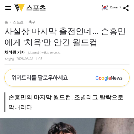
위
스포츠
menu
share
Korean
▼
키
트
리
홈
스포츠
축구
사실상 마지막 출전인데... 손흥민
에게 '치욕'만 안긴 월드컵
채석원 기자
jdtimes@wikitree.co.kr
2026-06-28 11:05
작성일
위키트리를 팔로우하세요
G
o
o
g
l
e
News
손흥민의 마지막 월드컵, 조별리그 탈락으로
막내리다