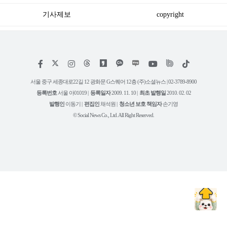
기사제보
copyright
저
페
인
위
틱
작
이
스
키
톡
권
스
타
트
서울 중구 세종대로22길 12 광화문 G스퀘어 12층 (주)소셜뉴스 | 02-3789-8900
정
북
그
리
보
등록번호
서울 아01019 |
등록일자
2009. 11. 10 |
최초 발행일
2010. 02. 02
램
유
튜
발행인
이동기 |
편집인
채석원 |
청소년 보호 책임자
손기영
브
© Social News Co., Ltd. All Right Reserved.