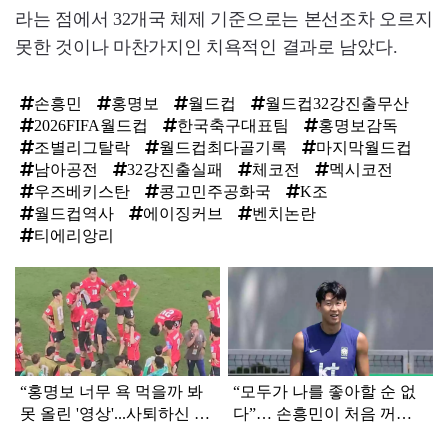
라는 점에서 32개국 체제 기준으로는 본선조차 오르지
못한 것이나 마찬가지인 치욕적인 결과로 남았다.
손흥민
홍명보
월드컵
월드컵32강진출무산
2026FIFA월드컵
한국축구대표팀
홍명보감독
조별리그탈락
월드컵최다골기록
마지막월드컵
남아공전
32강진출실패
체코전
멕시코전
우즈베키스탄
콩고민주공화국
K조
월드컵역사
에이징커브
벤치논란
티에리앙리
탑
라
인
“홍명보 너무 욕 먹을까 봐
“모두가 나를 좋아할 순 없
못 올린 '영상'...사퇴하신 김
다”… 손흥민이 처음 꺼낸
에 올립니다”
진짜 속마음