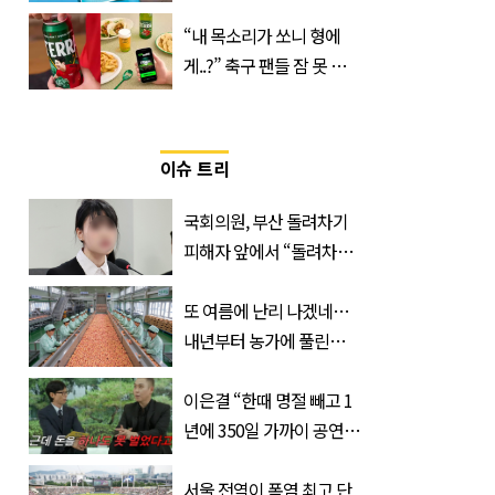
저 칼로리 소주’ 나왔다
“내 목소리가 쏘니 형에
게..?” 축구 팬들 잠 못 들
게 할 테라의 역대급 이벤
트
이슈 트리
국회의원, 부산 돌려차기
피해자 앞에서 “돌려차기
한 번 하죠?”
또 여름에 난리 나겠네…
내년부터 농가에 풀린다는
'신품종' 한국 과일
이은결 “한때 명절 빼고 1
년에 350일 가까이 공연했
는데 한 푼도 못 벌었다”
(이유)
서울 전역이 폭염 최고 단