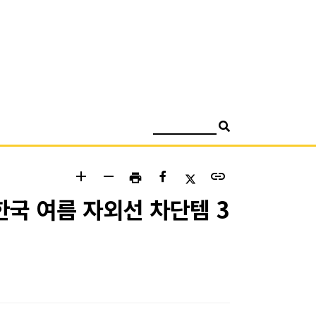
검색
add
remove
link
print
국 여름 자외선 차단템 3