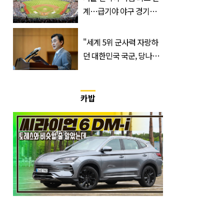
계…급기야 야구 경기까
지 취소
"세계 5위 군사력 자랑하
던 대한민국 국군, 당나라
군대 됐다"
카밥