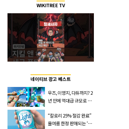
WIKITREE TV
네이티브 광고 베스트
우즈, 이영지, 다듀까지? 2
년 만에 역대급 규모로 돌
아온 ‘이슬라이브 페스티
“칼로리 25% 절감 완료”
벌’
올여름 한정 판매되는 ‘최