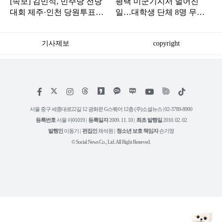
[속보] 김민석, 민주당 전당
평택 미군기지서 벌어진
대회 제주·인천 당원투표서
일…대학생 단체 8명 무더
승리로 1위 탈환
기 검거
기사제보
copyright
저
페
인
위
틱
작
이
스
키
톡
권
스
타
트
서울 중구 세종대로22길 12 광화문 G스퀘어 12층 (주)소셜뉴스 | 02-3789-8900
정
북
그
리
보
등록번호
서울 아01019 |
등록일자
2009. 11. 10 |
최초 발행일
2010. 02. 02
램
유
튜
발행인
이동기 |
편집인
채석원 |
청소년 보호 책임자
손기영
브
© Social News Co., Ltd. All Right Reserved.