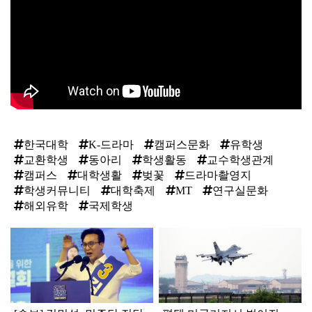
한국대학
K-드라마
캠퍼스문화
유학생
교환학생
동아리
학생활동
교수학생관계
캠퍼스
대학생활
벚꽃
드라마촬영지
학생커뮤니티
대학축제
MT
연구실문화
해외유학
국제학생
탑
라
인