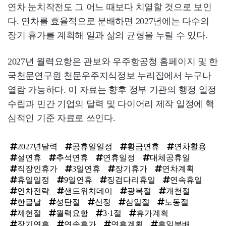
연차 눈치작전도 그 어느 때보다 치열할 것으로 보인
다. 연차를 효율적으로 분배하면 2027년에는 다수의
장기 휴가를 계획해 일과 삶의 균형을 누릴 수 있다.
2027년 월력요항은 관보와 우주항공청 홈페이지 및 한
국천문연구원 천문우주지식정보 누리집에서 누구나
열람 가능하다. 이 자료는 향후 정부 기관의 행정 일정
수립과 민간 기업의 달력 및 다이어리 제작 일정에 핵
심적인 기준 자료로 쓰인다.
2027년달력
공휴일일정
황금연휴
연차활용
설연휴
추석연휴
연휴일정
대체공휴일
직장인휴가
3일연휴
장기휴가
연차계획
휴일일정
9일연휴
징검다리휴일
연속휴일
연차전략
샌드위치데이
광복절
개천절
한글날
성탄절
신정
삼일절
노동절
제헌절
월력요항
3·1절
휴가계획
장기연휴
연속휴가
연휴계획
휴일분배