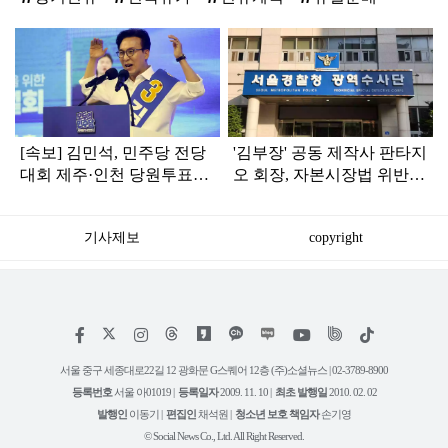
탑
라
인
[속보] 김민석, 민주당 전당
'김부장' 공동 제작사 판타지
대회 제주·인천 당원투표서
오 회장, 자본시장법 위반
승리로 1위 탈환
혐의로 피소됐다
기사제보
copyright
저
페
인
위
틱
작
이
스
키
톡
권
스
타
트
서울 중구 세종대로22길 12 광화문 G스퀘어 12층 (주)소셜뉴스 | 02-3789-8900
정
북
그
리
보
등록번호
서울 아01019 |
등록일자
2009. 11. 10 |
최초 발행일
2010. 02. 02
램
유
튜
발행인
이동기 |
편집인
채석원 |
청소년 보호 책임자
손기영
브
© Social News Co., Ltd. All Right Reserved.