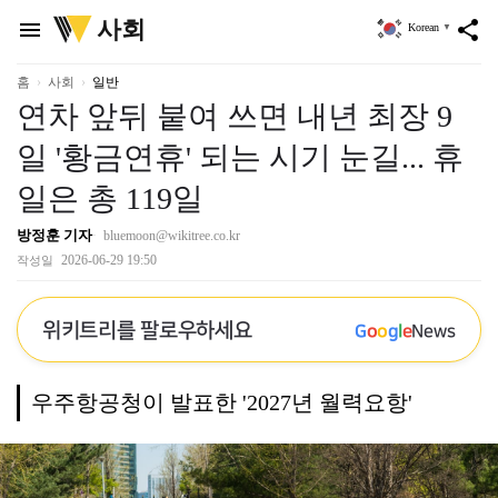
위
사회
menu
share
Korean
▼
키
트
리
홈
사회
일반
연차 앞뒤 붙여 쓰면 내년 최장 9
일 '황금연휴' 되는 시기 눈길... 휴
일은 총 119일
방정훈 기자
bluemoon@wikitree.co.kr
2026-06-29 19:50
작성일
위키트리를 팔로우하세요
G
o
o
g
l
e
News
우주항공청이 발표한 '2027년 월력요항'