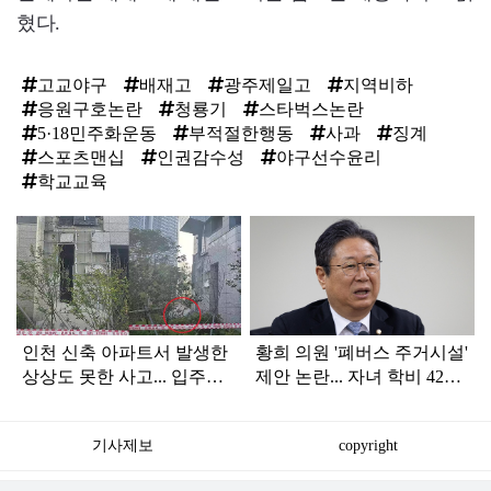
혔다.
고교야구
배재고
광주제일고
지역비하
응원구호논란
청룡기
스타벅스논란
5·18민주화운동
부적절한행동
사과
징계
스포츠맨십
인권감수성
야구선수윤리
학교교육
탑
라
인
인천 신축 아파트서 발생한
황희 의원 '폐버스 주거시설'
상상도 못한 사고... 입주민
제안 논란... 자녀 학비 4200
아닌 사람들마저 '충격'
만원 논쟁으로 확산
기사제보
copyright