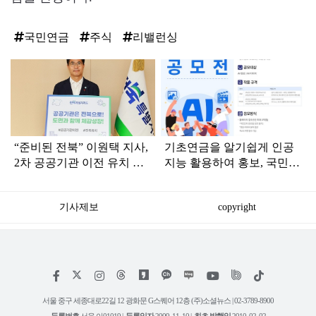
국민연금
주식
리밸런싱
탑
라
인
“준비된 전북” 이원택 지사,
기초연금을 알기쉽게 인공
2차 공공기관 이전 유치 촉
지능 활용하여 홍보, 국민
구
참여 콘텐츠 공모전 개최
기사제보
copyright
저
페
인
위
틱
작
이
스
키
톡
권
스
타
트
서울 중구 세종대로22길 12 광화문 G스퀘어 12층 (주)소셜뉴스 | 02-3789-8900
정
북
그
리
보
등록번호
서울 아01019 |
등록일자
2009. 11. 10 |
최초 발행일
2010. 02. 02