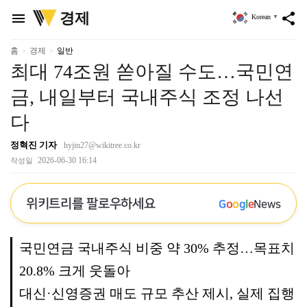
위
경제
menu
share
Korean
▼
키
트
리
홈
경제
일반
최대 74조원 쏟아질 수도…국민연
금, 내일부터 국내주식 조정 나선
다
정혁진 기자
hyjin27@wikitree.co.kr
2026-06-30 16:14
작성일
위키트리를 팔로우하세요
G
o
o
g
l
e
News
국민연금 국내주식 비중 약 30% 추정…목표치
20.8% 크게 웃돌아
대신·신영증권 매도 규모 추산 제시, 실제 집행