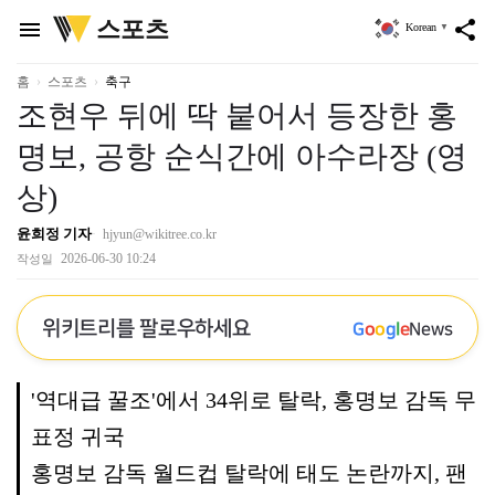
위
스포츠
menu
share
Korean
▼
키
트
리
홈
스포츠
축구
조현우 뒤에 딱 붙어서 등장한 홍
명보, 공항 순식간에 아수라장 (영
상)
윤희정 기자
hjyun@wikitree.co.kr
2026-06-30 10:24
작성일
위키트리를 팔로우하세요
G
o
o
g
l
e
News
'역대급 꿀조'에서 34위로 탈락, 홍명보 감독 무
표정 귀국
홍명보 감독 월드컵 탈락에 태도 논란까지, 팬