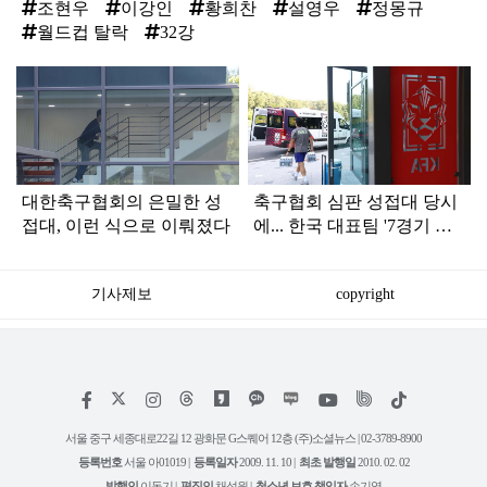
조현우
이강인
황희찬
설영우
정몽규
월드컵 탈락
32강
탑
라
인
대한축구협회의 은밀한 성
축구협회 심판 성접대 당시
접대, 이런 식으로 이뤄졌다
에... 한국 대표팀 '7경기 무
패신화'
기사제보
copyright
저
페
인
위
틱
작
이
스
키
톡
권
스
타
트
서울 중구 세종대로22길 12 광화문 G스퀘어 12층 (주)소셜뉴스 | 02-3789-8900
정
북
그
리
보
등록번호
서울 아01019 |
등록일자
2009. 11. 10 |
최초 발행일
2010. 02. 02
램
유
튜
발행인
이동기 |
편집인
채석원 |
청소년 보호 책임자
손기영