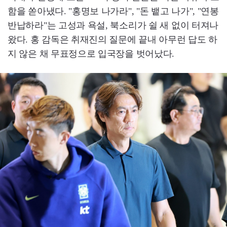
함을 쏟아냈다. "홍명보 나가라", "돈 뱉고 나가", "연봉
반납하라"는 고성과 욕설, 북소리가 쉴 새 없이 터져나
왔다. 홍 감독은 취재진의 질문에 끝내 아무런 답도 하
지 않은 채 무표정으로 입국장을 벗어났다.