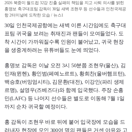
2026 북중미 월드컵 32강 진출 실패의 책임을 지고 사퇴 의사를 밝힌
홍명보 축구대표팀 감독이 30일 새벽 조현우 등 선수들과 인천국제공
항 2터미널에 도착한 모습 / 뉴스1
30일 인천국제공항에는 새벽 이른 시간임에도 축구대
표팀 귀국을 보려는 취재진과 팬들이 모여들었다. 도
착 시간이 가까워질수록 인원이 불어났고, 귀국 현장
을 생중계하려는 유튜버들도 눈에 띄었다.
홍명보 감독은 이날 오전 3시 50분쯤 조현우(울산), 김
민재(뮌헨), 황인범(페예노르트), 황희찬(울버햄프턴),
백승호(버밍엄시티), 김문환(대전), 이강인(파리 생제
르맹), 설영우(즈베즈다)와 함께 입국했다. 주장 손흥
민(LAFC) 등 나머지 선수들은 별도로 이동해 7월 1일
까지 순차 귀국할 예정이다.
홍 감독이 조현우 바로 뒤에 붙어 입국장에 모습을 드
러내자 현장에 모인 300여 명의 팬들은 거센 야유와 고