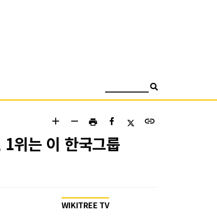
검색
add
remove
link
print
, 1위는 이 한국그룹
WIKITREE TV