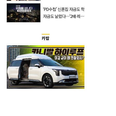
정체는 놀랍게도…
‘PD수첩’ 신혼집 자금도 학
자금도 날렸다…‘2배 레버
리지’의 덫
카밥