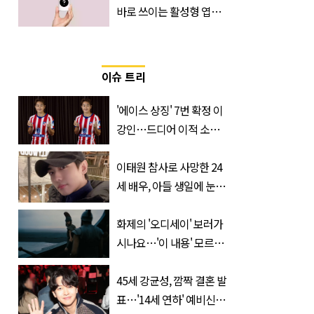
바로 쓰이는 활성형 엽
산… 차이는?
‘Quatrefolic®’ 주목
이슈 트리
'에이스 상징' 7번 확정 이
강인…드디어 이적 소감
입 열었다
이태원 참사로 사망한 24
세 배우, 아들 생일에 눈물
쏟은 어머니
화제의 '오디세이' 보러가
시나요…'이 내용' 모르고
가면 절반만 보입니다
45세 강균성, 깜짝 결혼 발
표…'14세 연하' 예비신부