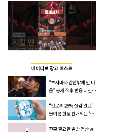
네이티브 광고 베스트
“보자마자 감탄밖에 안 나
옴” 공개 직후 반응 터진
진로 뷔 캠페인 영상
“칼로리 25% 절감 완료”
올여름 한정 판매되는 ‘최
저 칼로리 소주’ 나왔다
전환 필요한 일반 엽산 vs