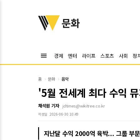
위키트리
문화
menu
경제
엔터
라이프
스포츠
사회
정
홈
문화
음악
'5월 전세계 최다 수익 뮤
채석원 기자
jdtimes@wikitree.co.kr
2026-06-30 10:49
작성일
지난달 수익 2000억 육박... 그룹 부