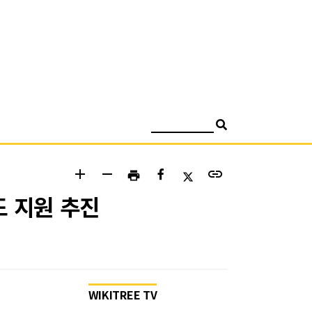
검색
add
remove
link
print
도 지원 추진
WIKITREE TV