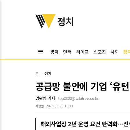
위키트리
정치
menu
경제
엔터
라이프
스포츠
사회
정
홈
정치
공급망 불안에 기업 ‘유턴
양완영 기자
top0322@wikitree.co.kr
2026-06-30 11:33
작성일
해외사업장 2년 운영 요건 탄력화…전쟁