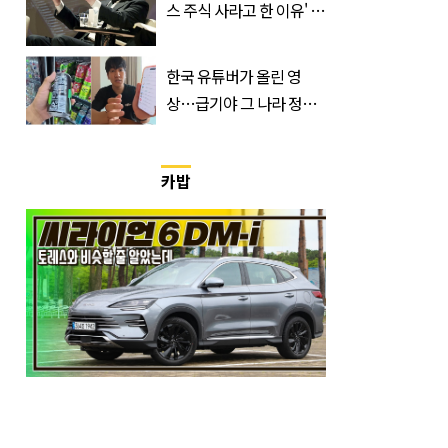
스 주식 사라고 한 이유' 글
급속 확산
한국 유튜버가 올린 영
상…급기야 그 나라 정부
가 실제로 움직였다
카밥