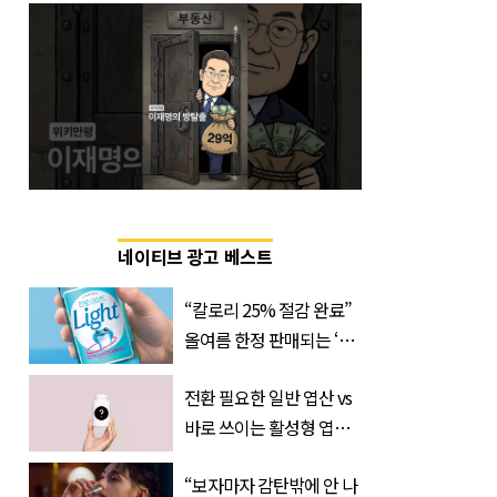
네이티브 광고 베스트
“칼로리 25% 절감 완료”
올여름 한정 판매되는 ‘최
저 칼로리 소주’ 나왔다
전환 필요한 일반 엽산 vs
바로 쓰이는 활성형 엽
산… 차이는?
“보자마자 감탄밖에 안 나
‘Quatrefolic®’ 주목