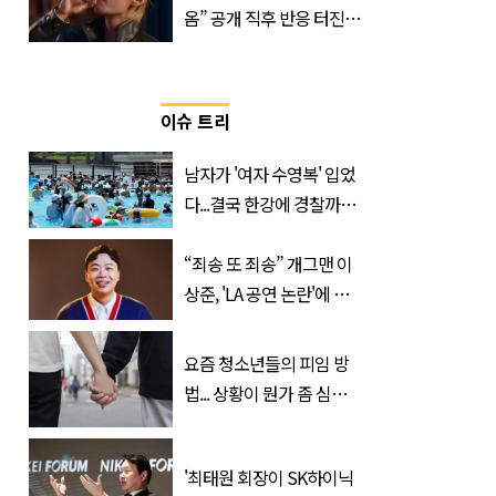
옴” 공개 직후 반응 터진
진로 뷔 캠페인 영상
이슈 트리
남자가 '여자 수영복' 입었
다...결국 한강에 경찰까지
출동 (+사진)
“죄송 또 죄송” 개그맨 이
상준, 'LA 공연 논란'에 고
개 숙였다…무슨 일
요즘 청소년들의 피임 방
법... 상황이 뭔가 좀 심각
한 것 같다
'최태원 회장이 SK하이닉