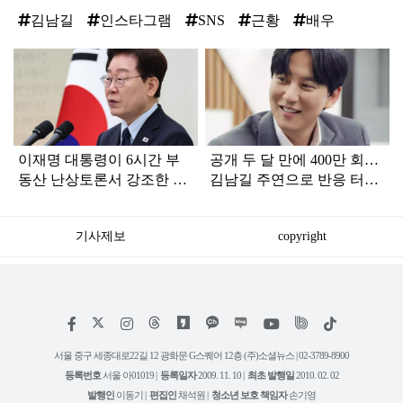
김남길
인스타그램
SNS
근황
배우
탑
라
인
이재명 대통령이 6시간 부
공개 두 달 만에 400만 회…
동산 난상토론서 강조한 내
김남길 주연으로 반응 터진
용... 13일 최종 대책 발표되
‘기업금융 드라마’
나
기사제보
copyright
저
페
인
위
틱
작
이
스
키
톡
권
스
타
트
서울 중구 세종대로22길 12 광화문 G스퀘어 12층 (주)소셜뉴스 | 02-3789-8900
정
북
그
리
보
등록번호
서울 아01019 |
등록일자
2009. 11. 10 |
최초 발행일
2010. 02. 02
램
유
튜
발행인
이동기 |
편집인
채석원 |
청소년 보호 책임자
손기영