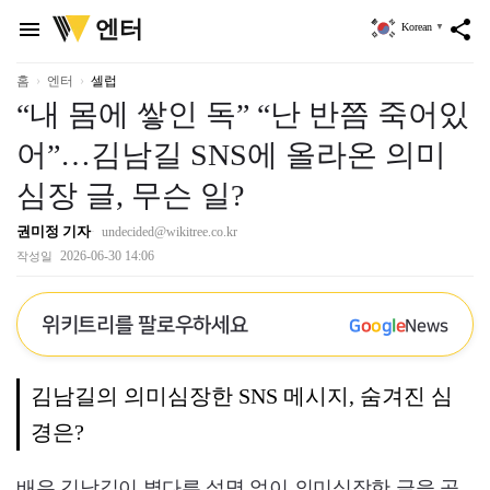
위
엔터
menu
share
Korean
▼
키
트
리
홈
엔터
셀럽
“내 몸에 쌓인 독” “난 반쯤 죽어있
어”…김남길 SNS에 올라온 의미
심장 글, 무슨 일?
권미정 기자
undecided@wikitree.co.kr
2026-06-30 14:06
작성일
위키트리를 팔로우하세요
G
o
o
g
l
e
News
김남길의 의미심장한 SNS 메시지, 숨겨진 심
경은?
배우 김남길이 별다른 설명 없이 의미심장한 글을 공