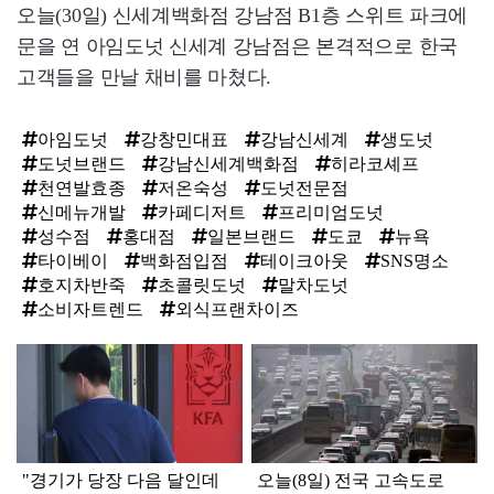
오늘(30일) 신세계백화점 강남점 B1층 스위트 파크에
문을 연 아임도넛 신세계 강남점은 본격적으로 한국
고객들을 만날 채비를 마쳤다.
아임도넛
강창민대표
강남신세계
생도넛
도넛브랜드
강남신세계백화점
히라코셰프
천연발효종
저온숙성
도넛전문점
신메뉴개발
카페디저트
프리미엄도넛
성수점
홍대점
일본브랜드
도쿄
뉴욕
타이베이
백화점입점
테이크아웃
SNS명소
호지차반죽
초콜릿도넛
말차도넛
소비자트렌드
외식프랜차이즈
탑
라
인
"경기가 당장 다음 달인데
오늘(8일) 전국 고속도로