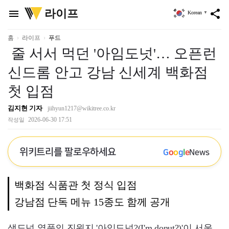
위
라이프
menu
share
Korean
▼
키
트
리
홈
라이프
푸드
줄 서서 먹던 '아임도넛'… 오픈런
신드롬 안고 강남 신세계 백화점
첫 입점
김지현 기자
jiihyun1217@wikitree.co.kr
2026-06-30 17:51
작성일
위키트리를 팔로우하세요
G
o
o
g
l
e
News
백화점 식품관 첫 정식 입점
강남점 단독 메뉴 15종도 함께 공개
생도넛 열풍의 진원지 '아임도넛?(I'm donut?)'이 서울