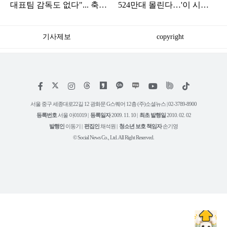
대표팀 감독도 없다"... 축구
524만대 몰린다…'이 시
협회 현재 상황
간'에 가장 붐빌 듯
기사제보
copyright
저
페
인
위
틱
작
이
스
키
톡
권
스
타
트
서울 중구 세종대로22길 12 광화문 G스퀘어 12층 (주)소셜뉴스 | 02-3789-8900
정
북
그
리
보
등록번호
서울 아01019 |
등록일자
2009. 11. 10 |
최초 발행일
2010. 02. 02
램
유
튜
발행인
이동기 |
편집인
채석원 |
청소년 보호 책임자
손기영
브
© Social News Co., Ltd. All Right Reserved.