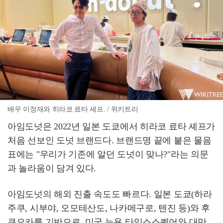
배우 이정재와 히라코 료타 셰프. / 위키트리
아임도넛은 2022년 일본 도쿄에서 히라코 료타 셰프가
처음 선보인 도넛 브랜드다. 브랜드명 끝에 붙은 물음
표에는 "우리가 기존에 알던 도넛이 맞나?"라는 의문
과 놀라움이 담겨 있다.
아임도넛의 해외 진출 속도도 빠르다. 일본 도쿄(하라
주쿠, 시부야, 오모테산도, 나카메구로, 텐진 등)와 후
쿠오카를 기반으로, 미국 뉴욕 타임스스퀘어와 대만