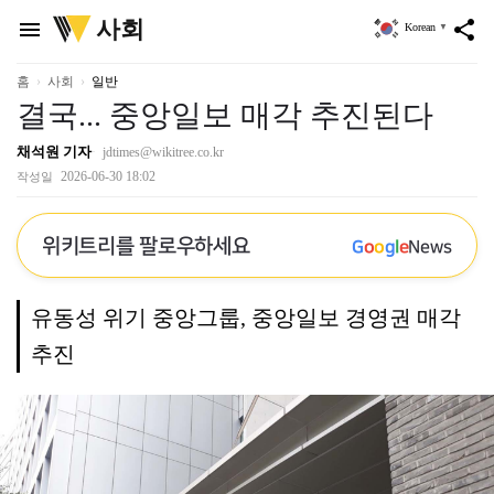
위
사회
menu
share
Korean
▼
키
트
리
홈
사회
일반
결국... 중앙일보 매각 추진된다
채석원 기자
jdtimes@wikitree.co.kr
2026-06-30 18:02
작성일
위키트리를 팔로우하세요
G
o
o
g
l
e
News
유동성 위기 중앙그룹, 중앙일보 경영권 매각
추진