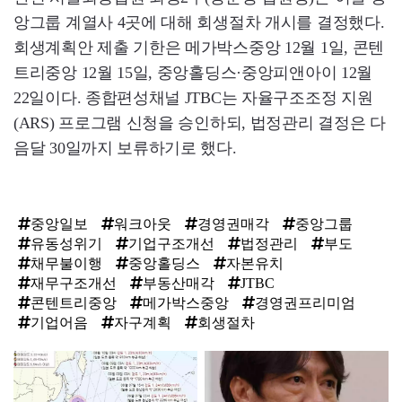
앙그룹 계열사 4곳에 대해 회생절차 개시를 결정했다.
회생계획안 제출 기한은 메가박스중앙 12월 1일, 콘텐
트리중앙 12월 15일, 중앙홀딩스·중앙피앤아이 12월
22일이다. 종합편성채널 JTBC는 자율구조조정 지원
(ARS) 프로그램 신청을 승인하되, 법정관리 결정은 다
음달 30일까지 보류하기로 했다.
중앙일보
워크아웃
경영권매각
중앙그룹
유동성위기
기업구조개선
법정관리
부도
채무불이행
중앙홀딩스
자본유치
재무구조개선
부동산매각
JTBC
콘텐트리중앙
메가박스중앙
경영권프리미엄
기업어음
자구계획
회생절차
탑
라
인