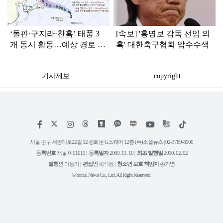
‘돌핀·구지라·찬홈’ 태풍 3
[속보] '홍명보 감독 선임 의
개 동시 활동…예상 경로 보
혹' 대한축구협회 압수수색
니 ‘속 타는’ 한국
기사제보
copyright
저
페
인
위
틱
작
이
스
키
톡
권
스
타
트
서울 중구 세종대로22길 12 광화문 G스퀘어 12층 (주)소셜뉴스 | 02-3789-8900
정
북
그
리
보
등록번호
서울 아01019 |
등록일자
2009. 11. 10 |
최초 발행일
2010. 02. 02
램
유
튜
발행인
이동기 |
편집인
채석원 |
청소년 보호 책임자
손기영
브
© Social News Co., Ltd. All Right Reserved.