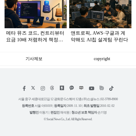
라
인
메타 뮤즈 코드, 컨트리뷰터
앤트로픽, AWS·구글과 계
요금 10배 저렴하게 책정했
약해도 AI칩 설계팀 꾸린다
다
기사제보
copyright
저
페
인
위
틱
작
이
스
키
톡
권
스
타
트
서울 중구 세종대로22길 12 광화문 G스퀘어 12층 (주)소셜뉴스 | 02-3789-8900
정
북
그
리
보
등록번호
서울 아01019 |
등록일자
2009. 11. 10 |
최초 발행일
2010. 02. 02
램
유
튜
발행인
이동기 |
편집인
채석원 |
청소년 보호 책임자
손기영
브
© Social News Co., Ltd. All Right Reserved.