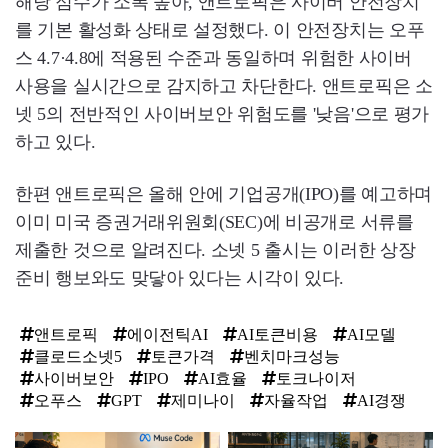
해당 점수가 소폭 높아, 앤트로픽은 사이버 안전장치
를 기본 활성화 상태로 설정했다. 이 안전장치는 오푸
스 4.7·4.8에 적용된 수준과 동일하며 위험한 사이버
사용을 실시간으로 감지하고 차단한다. 앤트로픽은 소
넷 5의 전반적인 사이버보안 위험도를 '낮음'으로 평가
하고 있다.
한편 앤트로픽은 올해 안에 기업공개(IPO)를 예고하며
이미 미국 증권거래위원회(SEC)에 비공개로 서류를
제출한 것으로 알려진다. 소넷 5 출시는 이러한 상장
준비 행보와도 맞닿아 있다는 시각이 있다.
앤트로픽
에이전틱AI
AI토큰비용
AI모델
클로드소넷5
토큰가격
벤치마크성능
사이버보안
IPO
AI효율
토크나이저
오푸스
GPT
제미나이
자율작업
AI경쟁
탑