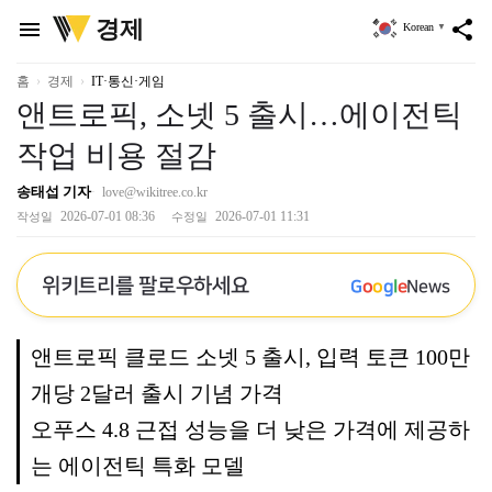
위
경제
menu
share
Korean
▼
키
트
리
홈
경제
IT·통신·게임
앤트로픽, 소넷 5 출시…에이전틱
작업 비용 절감
송태섭 기자
love@wikitree.co.kr
2026-07-01 08:36
2026-07-01 11:31
작성일
수정일
위키트리를 팔로우하세요
G
o
o
g
l
e
News
앤트로픽 클로드 소넷 5 출시, 입력 토큰 100만
개당 2달러 출시 기념 가격
오푸스 4.8 근접 성능을 더 낮은 가격에 제공하
는 에이전틱 특화 모델