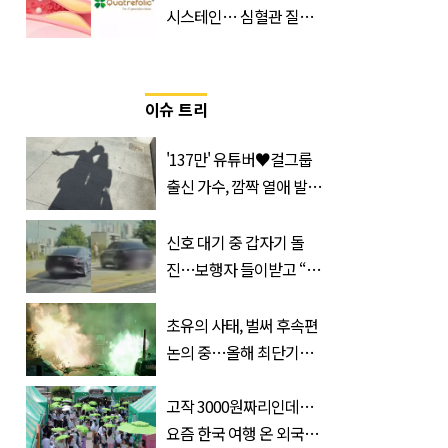
시스테인… 심혈관 질환
으로 사망 위험 부른다
이슈 트리
'137만' 유튜버♥걸그룹
출신 가수, 깜짝 열애 발
표…공개된 투샷 '눈길'
(+사진)
신호 대기 중 갑자기 돌
진…보행자 들이받고 “다
시 죽여 드릴까”
초유의 사태, 벌써 후속편
논의 중…올해 최단기간
400만 돌파 성공한 ‘영화’
정체
고작 3000원짜리인데…
요즘 한국 여행 온 외국인