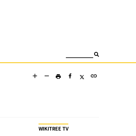
검색
add
remove
link
print
WIKITREE TV