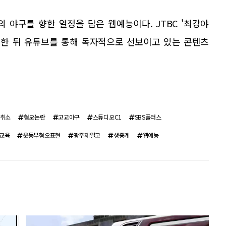
 야구를 향한 열정을 담은 웹예능이다. JTBC '최강야
결별한 뒤 유튜브를 통해 독자적으로 선보이고 있는 콘텐츠
취소
혐오논란
고교야구
스튜디오C1
SBS플러스
교육
운동부혐오표현
광주제일고
생중계
웹예능