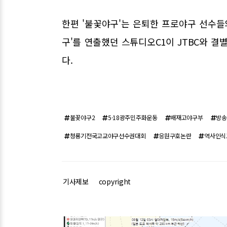
한편 '불꽃야구'는 은퇴한 프로야구 선수들의
구'를 연출했던 스튜디오C1이 JTBC와 
다.
불꽃야구2
5·18광주민주화운동
배재고야구부
방송
청룡기전국고교야구선수권대회
응원구호논란
역사인식
기사제보
copyright
관련기사