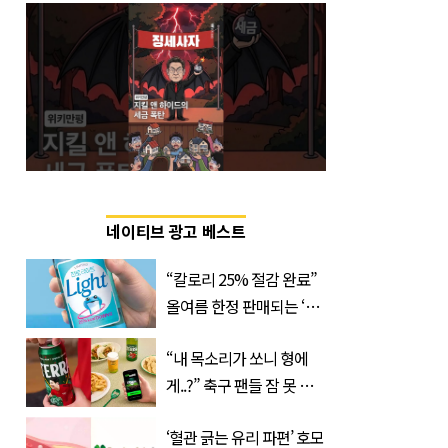
네이티브 광고 베스트
“칼로리 25% 절감 완료”
올여름 한정 판매되는 ‘최
저 칼로리 소주’ 나왔다
“내 목소리가 쏘니 형에
게..?” 축구 팬들 잠 못 들
게 할 테라의 역대급 이벤
‘혈관 긁는 유리 파편’ 호모
트