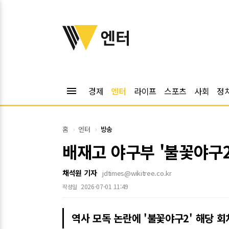
위키트리
엔터
menu
경제
엔터
라이프
스포츠
사회
정
홈
엔터
방송
배재고 야구부 '불꽃야구
채석원 기자
jdtimes@wikitree.co.kr
2026-07-01 11:49
작성일
역사 모독 논란에 '불꽃야구2' 해당 회