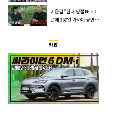
들 필수 구매템이라는 '이
이은결 “한때 명절 빼고 1
것'
년에 350일 가까이 공연했
는데 한 푼도 못 벌었다”
(이유)
카밥