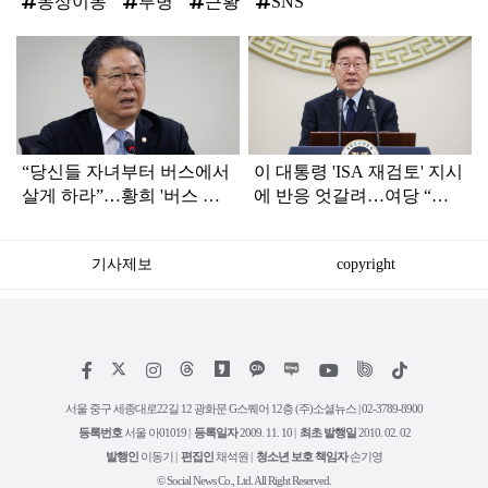
동상이몽
투병
근황
SNS
탑
라
인
“당신들 자녀부터 버스에서
이 대통령 'ISA 재검토' 지시
살게 하라”…황희 '버스 하
에 반응 엇갈려…여당 “적
우스'에 직격탄
극 환영” 야당 “졸속 국정”
기사제보
copyright
저
페
인
위
틱
작
이
스
키
톡
권
스
타
트
서울 중구 세종대로22길 12 광화문 G스퀘어 12층 (주)소셜뉴스 | 02-3789-8900
정
북
그
리
보
등록번호
서울 아01019 |
등록일자
2009. 11. 10 |
최초 발행일
2010. 02. 02
램
유
튜
발행인
이동기 |
편집인
채석원 |
청소년 보호 책임자
손기영
브
© Social News Co., Ltd. All Right Reserved.