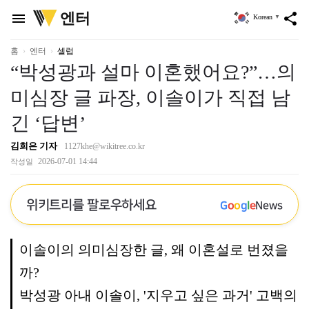
위
엔터
menu
share
Korean
▼
키
트
리
홈
엔터
셀럽
“박성광과 설마 이혼했어요?”…의
미심장 글 파장, 이솔이가 직접 남
긴 ‘답변’
김희은 기자
1127khe@wikitree.co.kr
2026-07-01 14:44
작성일
위키트리를 팔로우하세요
G
o
o
g
l
e
News
이솔이의 의미심장한 글, 왜 이혼설로 번졌을
까?
박성광 아내 이솔이, '지우고 싶은 과거' 고백의