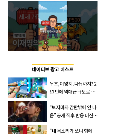
네이티브 광고 베스트
우즈, 이영지, 다듀까지? 2
년 만에 역대급 규모로 돌
아온 ‘이슬라이브 페스티
“보자마자 감탄밖에 안 나
벌’
옴” 공개 직후 반응 터진
진로 뷔 캠페인 영상
“내 목소리가 쏘니 형에