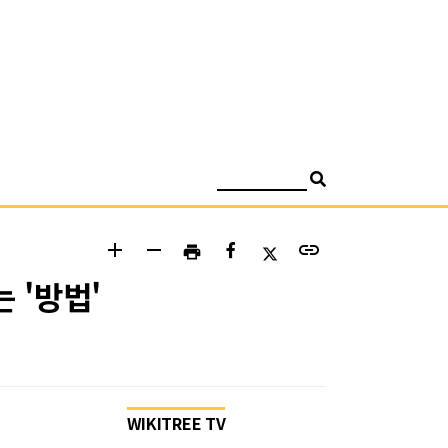
검색
add
remove
link
print
 '방법'
WIKITREE TV