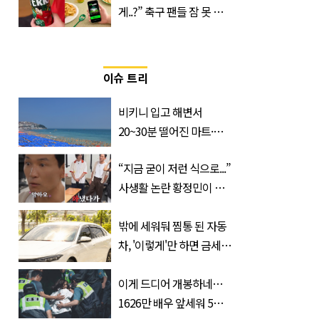
게..?” 축구 팬들 잠 못 들
게 할 테라의 역대급 이벤
트
이슈 트리
비키니 입고 해변서
20~30분 떨어진 마트·주
거지 이동 피서객 목격담
“지금 굳이 저런 식으로...”
속출, 반응 폭발
사생활 논란 황정민이 곧
출연할 예능 예고편 논란
밖에 세워둬 찜통 된 자동
차, '이렇게'만 하면 금세
시원해집니다
이게 드디어 개봉하네…
1626만 배우 앞세워 5년