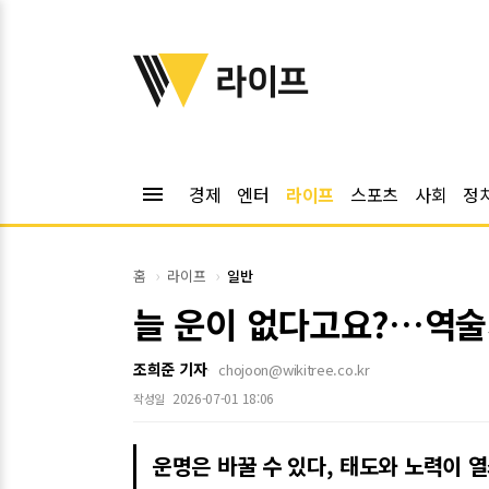
위키트리
라이프
menu
경제
엔터
라이프
스포츠
사회
정
홈
라이프
일반
늘 운이 없다고요?…역술
조희준 기자
chojoon@wikitree.co.kr
2026-07-01 18:06
작성일
운명은 바꿀 수 있다, 태도와 노력이 