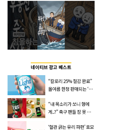
네이티브 광고 베스트
“칼로리 25% 절감 완료”
올여름 한정 판매되는 ‘최
저 칼로리 소주’ 나왔다
“내 목소리가 쏘니 형에
게..?” 축구 팬들 잠 못 들
게 할 테라의 역대급 이벤
‘혈관 긁는 유리 파편’ 호모
트