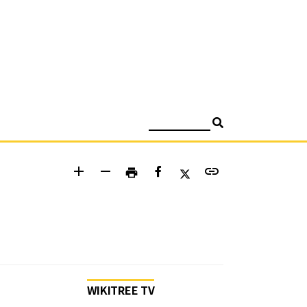
검색
add
remove
link
print
WIKITREE TV