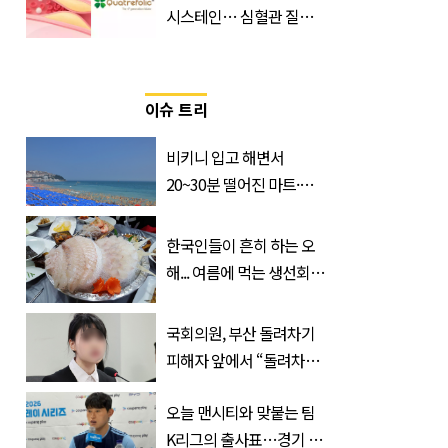
시스테인… 심혈관 질환
으로 사망 위험 부른다
이슈 트리
비키니 입고 해변서
20~30분 떨어진 마트·주
거지 이동 피서객 목격담
속출, 반응 폭발
한국인들이 흔히 하는 오
해... 여름에 먹는 생선회가
위험한 '진짜 이유'
국회의원, 부산 돌려차기
피해자 앞에서 “돌려차기
한 번 하죠?”
오늘 맨시티와 맞붙는 팀
K리그의 출사표…경기 시