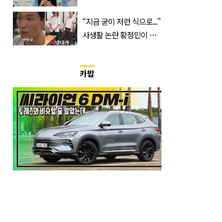
간, 장소, 볼 수 있는 곳은?
“지금 굳이 저런 식으로...”
사생활 논란 황정민이 곧
출연할 예능 예고편 논란
카밥