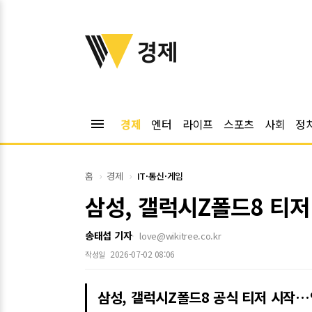
위키트리
경제
menu
경제
엔터
라이프
스포츠
사회
정
홈
경제
IT·통신·게임
삼성, 갤럭시Z폴드8 티
송태섭 기자
love@wikitree.co.kr
2026-07-02 08:06
작성일
삼성, 갤럭시Z폴드8 공식 티저 시작