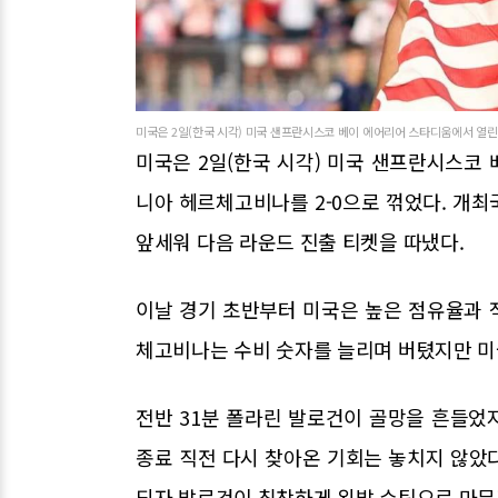
미국은 2일(한국 시각) 미국 샌프란시스코 베이 에어리어 스타디움에서 열린 대
미국은 2일(한국 시각) 미국 샌프란시스코
니아 헤르체고비나를 2-0으로 꺾었다. 개
앞세워 다음 라운드 진출 티켓을 따냈다.
이날 경기 초반부터 미국은 높은 점유율과 
체고비나는 수비 숫자를 늘리며 버텼지만 미
전반 31분 폴라린 발로건이 골망을 흔들었
종료 직전 다시 찾아온 기회는 놓치지 않았다
되자 발로건이 침착하게 왼발 슈팅으로 마무