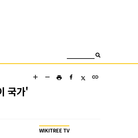
검색
add
remove
link
print
이 국가'
WIKITREE TV