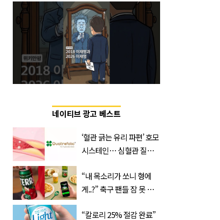
네이티브 광고 베스트
‘혈관 긁는 유리 파편’ 호모
시스테인… 심혈관 질환
으로 사망 위험 부른다
“내 목소리가 쏘니 형에
게..?” 축구 팬들 잠 못 들
게 할 테라의 역대급 이벤
“칼로리 25% 절감 완료”
트