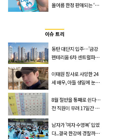
올여름 한정 판매되는 ‘최
저 칼로리 소주’ 나왔다
이슈 트리
동탄 대단지 입주…'금강
펜테리움 6차 센트럴파크'
무순위 청약 시작, 분양가
는?
이태원 참사로 사망한 24
세 배우, 아들 생일에 눈물
쏟은 어머니
8월 절반을 통째로 쉰다…
전 직원이 무려 17일간 휴
가 떠나는 ‘이 회사’
남자가 '여자 수영복' 입었
다...결국 한강에 경찰까지