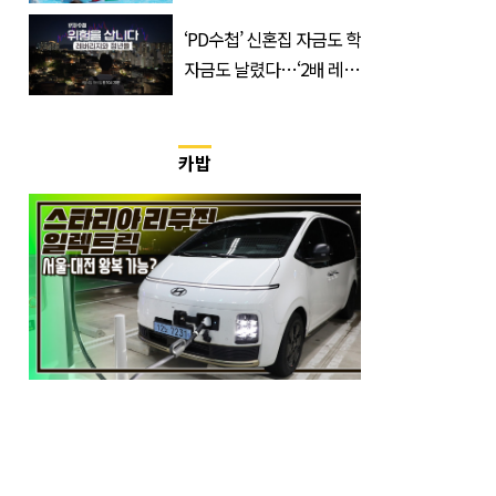
출동 (+사진)
‘PD수첩’ 신혼집 자금도 학
자금도 날렸다…‘2배 레버
리지’의 덫
카밥