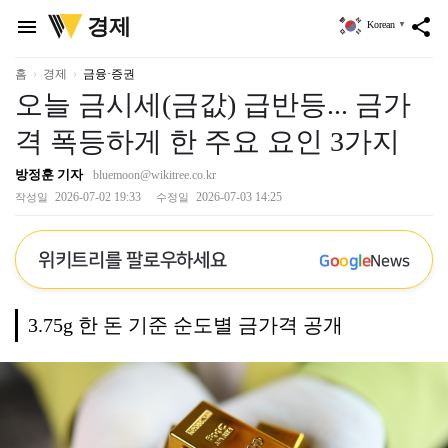
위
경제
menu
share
Korean
▼
키
트
리
홈
경제
금융·증권
오늘 금시세(금값) 급반등... 금가
격 폭등하게 한 주요 요인 3가지
방정훈 기자
bluemoon@wikitree.co.kr
2026-07-02 19:33
2026-07-03 14:25
작성일
수정일
위키트리를 팔로우하세요
G
o
o
g
l
e
News
3.75g 한 돈 기준 순도별 금가격 공개