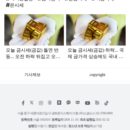
은시세
탑
라
인
오늘 금시세(금값) 돌연 반
오늘 금시세(금값) 하락... 국
등... 오전 하락 뒤집고 오후
제 금가격 상승에도 국내 시
상승한 이유
장은 떨어진 이유
기사제보
copyright
저
페
인
위
틱
작
이
스
키
톡
권
스
타
트
서울 중구 세종대로22길 12 광화문 G스퀘어 12층 (주)소셜뉴스 | 02-3789-8900
정
북
그
리
보
등록번호
서울 아01019 |
등록일자
2009. 11. 10 |
최초 발행일
2010. 02. 02
램
유
튜
발행인
이동기 |
편집인
채석원 |
청소년 보호 책임자
손기영