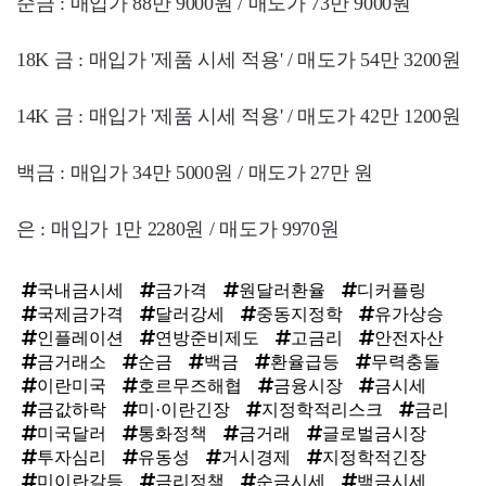
순금 : 매입가 88만 9000원 / 매도가 73만 9000원
18K 금 : 매입가 '제품 시세 적용' / 매도가 54만 3200원
14K 금 : 매입가 '제품 시세 적용' / 매도가 42만 1200원
백금 : 매입가 34만 5000원 / 매도가 27만 원
은 : 매입가 1만 2280원 / 매도가 9970원
국내금시세
금가격
원달러환율
디커플링
국제금가격
달러강세
중동지정학
유가상승
인플레이션
연방준비제도
고금리
안전자산
금거래소
순금
백금
환율급등
무력충돌
이란미국
호르무즈해협
금융시장
금시세
금값하락
미·이란긴장
지정학적리스크
금리
미국달러
통화정책
금거래
글로벌금시장
투자심리
유동성
거시경제
지정학적긴장
미이란갈등
금리정책
순금시세
백금시세