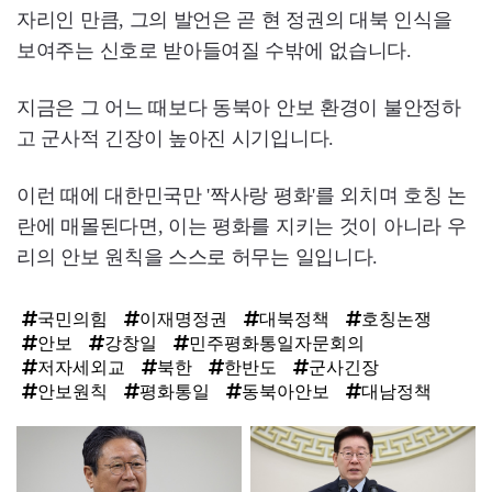
자리인 만큼, 그의 발언은 곧 현 정권의 대북 인식을
보여주는 신호로 받아들여질 수밖에 없습니다.
지금은 그 어느 때보다 동북아 안보 환경이 불안정하
고 군사적 긴장이 높아진 시기입니다.
이런 때에 대한민국만 '짝사랑 평화'를 외치며 호칭 논
란에 매몰된다면, 이는 평화를 지키는 것이 아니라 우
리의 안보 원칙을 스스로 허무는 일입니다.
국민의힘
이재명정권
대북정책
호칭논쟁
안보
강창일
민주평화통일자문회의
저자세외교
북한
한반도
군사긴장
안보원칙
평화통일
동북아안보
대남정책
탑
라
인