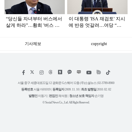
“당신들 자녀부터 버스에서
이 대통령 'ISA 재검토' 지시
살게 하라”…황희 '버스 하
에 반응 엇갈려…여당 “적
우스'에 직격탄
극 환영” 야당 “졸속 국정”
기사제보
copyright
저
페
인
위
틱
작
이
스
키
톡
권
스
타
트
서울 중구 세종대로22길 12 광화문 G스퀘어 12층 (주)소셜뉴스 | 02-3789-8900
정
북
그
리
보
등록번호
서울 아01019 |
등록일자
2009. 11. 10 |
최초 발행일
2010. 02. 02
램
유
튜
발행인
이동기 |
편집인
채석원 |
청소년 보호 책임자
손기영
브
© Social News Co., Ltd. All Right Reserved.