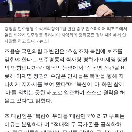
강창일 민주평통 수석부의장이 1일 인천 중구 인스파이어 리조트에서
열린 제22기 민주평통 유라시아 지역회의 평화공존 정책 대화에서 인
사말을 하고 있다. / 뉴스1
조용술 국민의힘 대변인은 ‘호칭조차 북한에 보조를
맞춰야 한다는 민주평통의 짝사랑 평화가 이재명 정권
의 방향입니까’란 제목의 논평에서 "정동영 장관을 비
롯해 이재명 정권의 수많은 인사들은 북한을 향해 지
나치게 저자세를 보여 왔다"며 "북한이 '아' 하면 함께
'아'를 외치는 듯한 태도로 일관하며 스스로 원칙을 허
물고 있다"고 밝혔다.
조 대변인은 "북한이 우리를 '대한민국'이라고 부르는
이유는 분명하다"며 "'적대적 두 국가론'을 공식화하