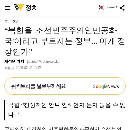
위
정치
menu
share
Korean
▼
키
트
리
홈
정치
“북한을 '조선민주주의인민공화
국'이라고 부르자는 정부... 이게 정
상인가”
채석원 기자
jdtimes@wikitree.co.kr
2026-07-03 10:17
작성일
위키트리를 팔로우하세요
G
o
o
g
l
e
News
국힘 “정상적인 안보 인식인지 묻지 않을 수 없
다”“
국민의힘이 강창일 민주평화통일자문회의 수석부의