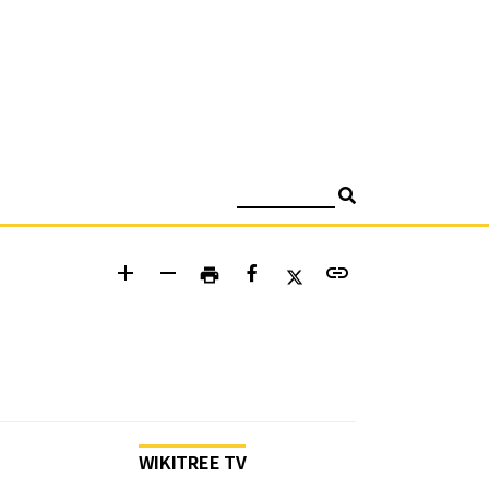
검색
add
remove
link
print
WIKITREE TV