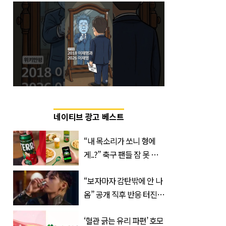
네이티브 광고 베스트
“내 목소리가 쏘니 형에
게..?” 축구 팬들 잠 못 들
게 할 테라의 역대급 이벤
“보자마자 감탄밖에 안 나
트
옴” 공개 직후 반응 터진
진로 뷔 캠페인 영상
‘혈관 긁는 유리 파편’ 호모