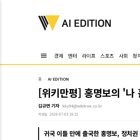
위키트리
AI EDITION
menu
경제
엔터
라이프
스포츠
사회
정
홈
AI EDITION
[위키만평] 홍명보의 '나 
김규연 기자
kky94@wikitree.co.kr
2026-07-03 16:21
작성일
귀국 이틀 만에 출국한 홍명보, 정치권