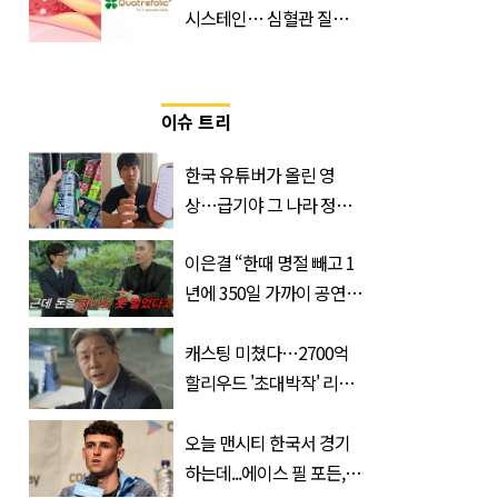
시스테인… 심혈관 질환
으로 사망 위험 부른다
이슈 트리
한국 유튜버가 올린 영
상…급기야 그 나라 정부
가 실제로 움직였다
이은결 “한때 명절 빼고 1
년에 350일 가까이 공연했
는데 한 푼도 못 벌었다”
(이유)
캐스팅 미쳤다…2700억
할리우드 '초대박작' 리메
이크하는 한국 영화
오늘 맨시티 한국서 경기
하는데...에이스 필 포든,