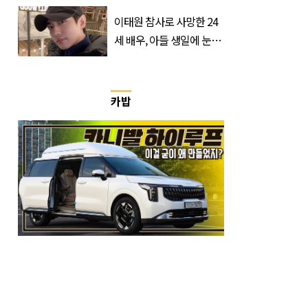
이강인 향해 '깜짝 발언'
이태원 참사로 사망한 24
세 배우, 아들 생일에 눈물
쏟은 어머니
카밥