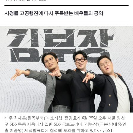
시청률 고공행진에 다시 주목받는 배우들의 공약
배우 최대훈(왼쪽부터)과 소지섭, 윤경호가 6월 25일 오후 서울 양천
구 SBS 목동 사옥에서 열린 SBS 금토드라마 ‘김부장’(극본 남대중/연
출 이승영) 제작발표회에 참석해 포즈를 취하고 있다. / 뉴스1