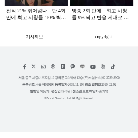
전작 21% 뛰어넘나…단 4회
방송 2회 만에…최고 시청
만에 최고 시청률 ‘10% 벽’
률 9% 찍고 반응 제대로 터
뚫은 한국 드라마
진 '드라마'
기사제보
copyright
저
페
인
위
틱
작
이
스
키
톡
권
스
타
트
서울 중구 세종대로22길 12 광화문 G스퀘어 12층 (주)소셜뉴스 | 02-3789-8900
정
북
그
리
보
등록번호
서울 아01019 |
등록일자
2009. 11. 10 |
최초 발행일
2010. 02. 02
램
유
튜
발행인
이동기 |
편집인
채석원 |
청소년 보호 책임자
손기영
브
© Social News Co., Ltd. All Right Reserved.