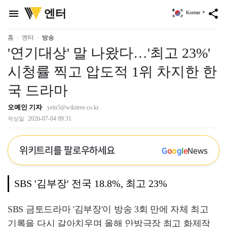
위
엔터
menu
share
Korean
▼
키
트
리
홈
엔터
방송
'연기대상' 말 나왔다…'최고 23%'
시청률 찍고 압도적 1위 차지한 한
국 드라마
오예인 기자
yein5@wikitree.co.kr
2026-07-04 09:31
작성일
위키트리를 팔로우하세요
G
o
o
g
l
e
News
SBS '김부장' 전국 18.8%, 최고 23%
SBS 금토드라마 '김부장'이 방송 3회 만에 자체 최고
기록을 다시 갈아치우며 올해 안방극장 최고 화제작