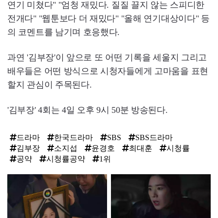
연기 미쳤다" "엄청 재밌다. 질질 끌지 않는 스피디한
전개다" "웹툰보다 더 재밌다" "올해 연기대상이다" 등
의 코멘트를 남기며 호응했다.
과연 '김부장'이 앞으로 또 어떤 기록을 세울지 그리고
배우들은 어떤 방식으로 시청자들에게 고마움을 표현
할지 관심이 주목된다.
'김부장' 4회는 4일 오후 9시 50분 방송된다.
드라마
한국드라마
SBS
SBS드라마
김부장
소지섭
윤경호
최대훈
시청률
공약
시청률공약
1위
탑
라
인