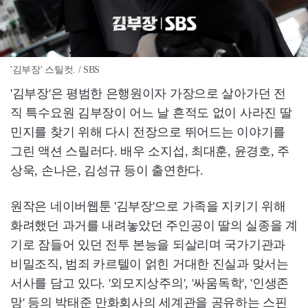
'김부장' 스틸컷. / SBS
'김부장'은 평범한 은행원이자 가장으로 살아가던 전
직 특수요원 김부장이 어느 날 흔적도 없이 사라진 딸
민지를 찾기 위해 다시 전장으로 뛰어드는 이야기를
그린 액션 스릴러다. 배우 소지섭, 최대훈, 윤경호, 주
상욱, 손나은, 김성규 등이 출연한다.
원작은 네이버웹툰 '김부장'으로 가족을 지키기 위해
화려했던 과거를 내려놓았던 주인공이 딸의 실종을 계
기로 잠들어 있던 전투 본능을 되살리며 국가기관과
비밀조직, 범죄 카르텔이 얽힌 거대한 진실과 맞서는
서사를 담고 있다. '외모지상주의', '싸움독학', '인생존
망' 등의 박태준 만화회사의 세계관을 공유하는 스핀