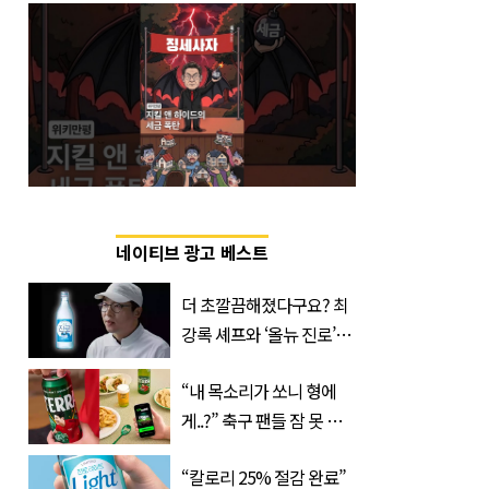
네이티브 광고 베스트
더 초깔끔해졌다구요? 최
강록 셰프와 ‘올뉴 진로’의
만남
“내 목소리가 쏘니 형에
게..?” 축구 팬들 잠 못 들
게 할 테라의 역대급 이벤
“칼로리 25% 절감 완료”
트