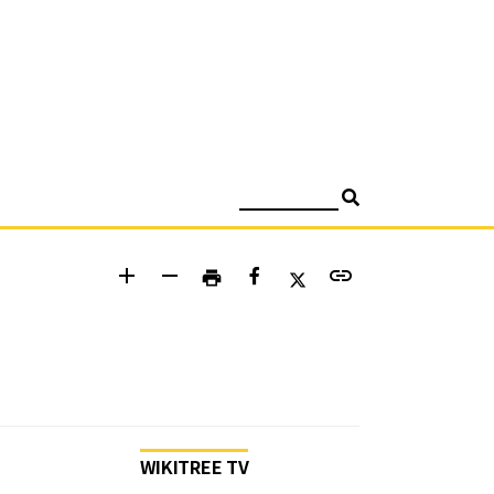
검색
add
remove
link
print
WIKITREE TV