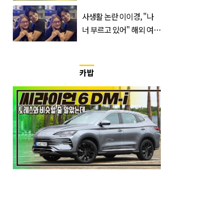
무순위 청약 시작, 분양가
는?
사생활 논란 이이경, "나
너 부르고 있어" 해외 여배
우와 스킨십 근황 포착
카밥