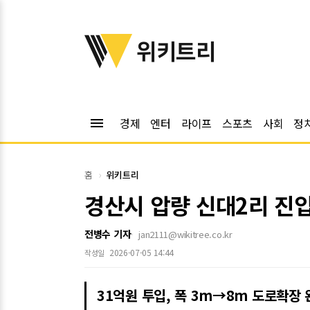
위키트리
위키트리
menu
경제
엔터
라이프
스포츠
사회
정
홈
위키트리
경산시 압량 신대2리 진
전병수 기자
jan2111@wikitree.co.kr
2026-07-05 14:44
작성일
31억원 투입, 폭 3m→8m 도로확장 