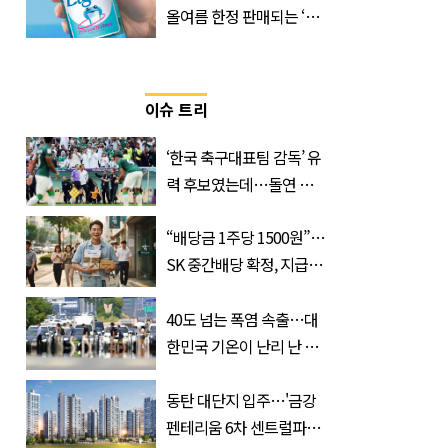
올여름 한정 판매되는 ‘최
저 칼로리 소주’ 나왔다
이슈 트리
‘한국 축구대표팀 감독’ 유
력 후보였는데…돌연 코
트디부아르 지휘봉 잡은
“배당금 1주당 1500원”…
‘거장’
SK 중간배당 확정, 지급일
과 대상은?
40도 넘는 폭염 속출…대
한민국 기온이 난리 난 이
유, 사진 1장으로 설명 가
능
동탄 대단지 입주…'금강
펜테리움 6차 센트럴파크'