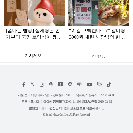
라
인
[폼나는 밥상] 삼계탕은 언
“이걸 고백한다고?” 갈비탕
제부터 국민 보양식이 됐을
3000원 내린 사장님의 한마
까?
디
기사제보
copyright
저
페
인
위
틱
작
이
스
키
톡
권
스
타
트
서울 중구 세종대로22길 12 광화문 G스퀘어 12층 (주)소셜뉴스 | 02-3789-8900
정
북
그
리
보
등록번호
서울 아01019 |
등록일자
2009. 11. 10 |
최초 발행일
2010. 02. 02
램
유
튜
발행인
이동기 |
편집인
채석원 |
청소년 보호 책임자
손기영
브
© Social News Co., Ltd. All Right Reserved.