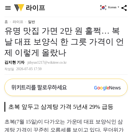
위
라이프
menu
share
Korean
▼
키
트
리
홈
라이프
일반
유명 맛집 가면 2만 원 훌쩍… 복
날 대표 보양식 한 그릇 가격이 언
제 이렇게 올랐나
김지현 기자
jiihyun1217@wikitree.co.kr
2026-07-05 17:59
작성일
위키트리를 팔로우하세요
G
o
o
g
l
e
News
초복 앞두고 삼계탕 가격 5년새 29% 급등
초복(7월 15일)이 다가오는 가운데 대표 보양식인 삼
계탕 가격이 꾸준히 오름세를 보이고 있다. 무더위가