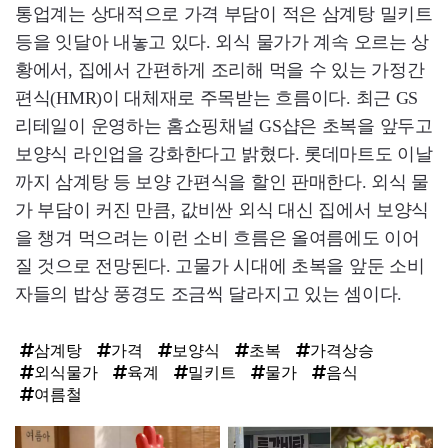
통업계는 상대적으로 가격 부담이 적은 삼계탕 밀키트
등을 잇달아 내놓고 있다. 외식 물가가 계속 오르는 상
황에서, 집에서 간편하게 조리해 먹을 수 있는 가정간
편식(HMR)이 대체재로 주목받는 흐름이다. 최근 GS
리테일이 운영하는 홈쇼핑채널 GS샵은 초복을 앞두고
보양식 라인업을 강화한다고 밝혔다. 롯데마트도 이날
까지 삼계탕 등 보양 간편식을 할인 판매한다. 외식 물
가 부담이 커진 만큼, 값비싼 외식 대신 집에서 보양식
을 챙겨 먹으려는 이런 소비 흐름은 올여름에도 이어
질 것으로 전망된다. 고물가 시대에 초복을 앞둔 소비
자들의 밥상 풍경도 조금씩 달라지고 있는 셈이다.
삼계탕
가격
보양식
초복
가격상승
외식물가
육계
밀키트
물가
음식
여름철
탑