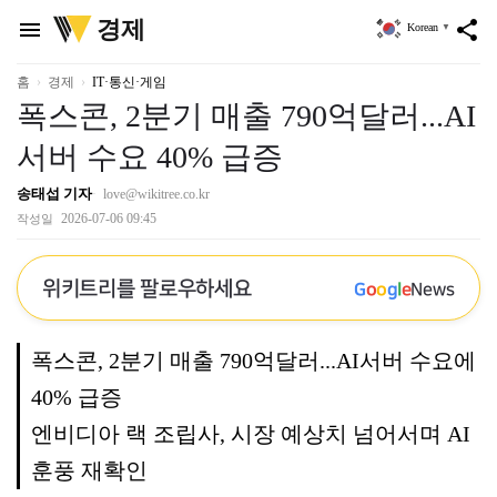
위
경제
menu
share
Korean
▼
키
트
리
홈
경제
IT·통신·게임
폭스콘, 2분기 매출 790억달러...AI
서버 수요 40% 급증
송태섭 기자
love@wikitree.co.kr
2026-07-06 09:45
작성일
위키트리를 팔로우하세요
G
o
o
g
l
e
News
폭스콘, 2분기 매출 790억달러...AI서버 수요에
40% 급증
엔비디아 랙 조립사, 시장 예상치 넘어서며 AI
훈풍 재확인