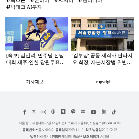
폭스콘
혼하이
AI서버
엔비디아
빅테크 AI투자
탑
라
인
[속보] 김민석, 민주당 전당
'김부장' 공동 제작사 판타지
대회 제주·인천 당원투표서
오 회장, 자본시장법 위반
승리로 1위 탈환
혐의로 피소됐다
기사제보
copyright
저
페
인
위
틱
작
이
스
키
톡
권
스
타
트
서울 중구 세종대로22길 12 광화문 G스퀘어 12층 (주)소셜뉴스 | 02-3789-8900
정
북
그
리
보
등록번호
서울 아01019 |
등록일자
2009. 11. 10 |
최초 발행일
2010. 02. 02
램
유
튜
발행인
이동기 |
편집인
채석원 |
청소년 보호 책임자
손기영