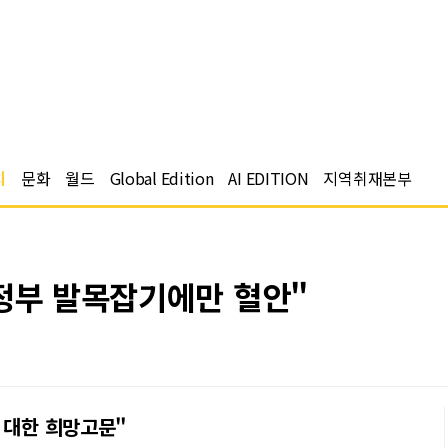
치
문화
월드
Global Edition
AI EDITION
지역취재본부
 정부 발목잡기에만 혈안"
 대한 희망고문"