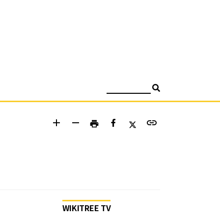
검색
add
remove
link
print
WIKITREE TV