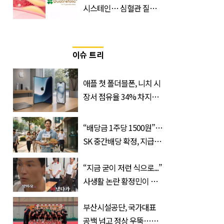
시스테인… 심혈관 질환
으로 사망 위험 부른다
이슈 트리
애플 첫 폴더블폰, 니치 시
장서 점유율 34% 차지할
듯
“배당금 1주당 1500원”…
SK 중간배당 확정, 지급일
과 대상은?
“지금 굳이 저런 식으로...”
사생활 논란 황정민이 곧
출연할 예능 예고편 논란
부산시설공단, 국가대표
공백 넘고 정상 우뚝…디