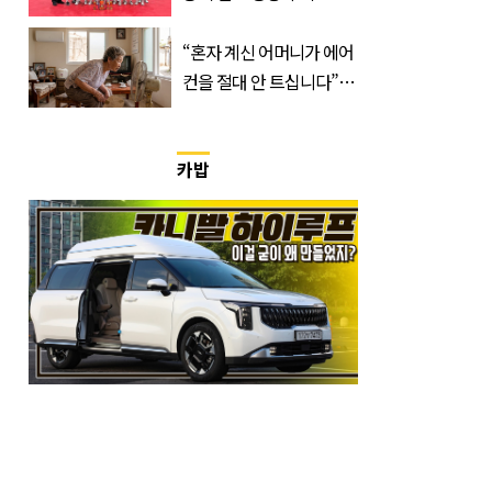
비전리그 우승컵 품었다
“혼자 계신 어머니가 에어
컨을 절대 안 트십니다”…
반응 폭발한 사연의 정체
카밥