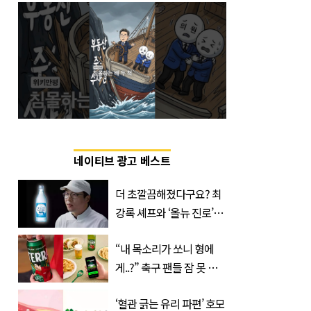
네이티브 광고 베스트
더 초깔끔해졌다구요? 최
강록 셰프와 ‘올뉴 진로’의
만남
“내 목소리가 쏘니 형에
게..?” 축구 팬들 잠 못 들
게 할 테라의 역대급 이벤
‘혈관 긁는 유리 파편’ 호모
트