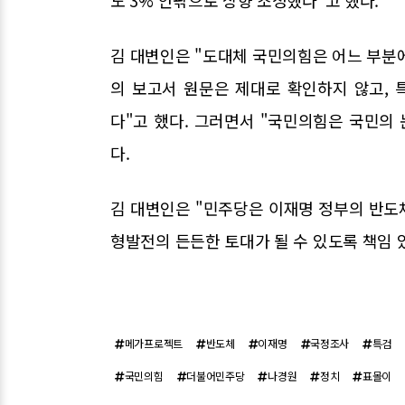
도 3% 안팎으로 상향 조정했다"고 했다.
김 대변인은 "도대체 국민의힘은 어느 부분에
의 보고서 원문은 제대로 확인하지 않고, 
다"고 했다. 그러면서 "국민의힘은 국민의
다.
김 대변인은 "민주당은 이재명 정부의 반도
형발전의 든든한 토대가 될 수 있도록 책임 
메가프로젝트
반도체
이재명
국정조사
특검
국민의힘
더불어민주당
나경원
정치
표몰이