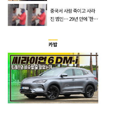
쏟은 어머니
중국서 사람 죽이고 사라
진 범인… 29년 만에 '한
국'에서 덜미 잡혔다
카밥