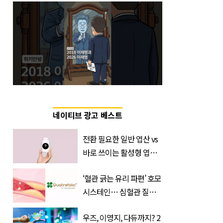
네이티브 광고 베스트
전환 필요한 일반 엽산 vs
바로 쓰이는 활성형 엽
산… 차이는?
‘혈관 긁는 유리 파편’ 호모
‘Quatrefolic®’ 주목
시스테인… 심혈관 질환
으로 사망 위험 부른다
우즈, 이영지, 다듀까지? 2