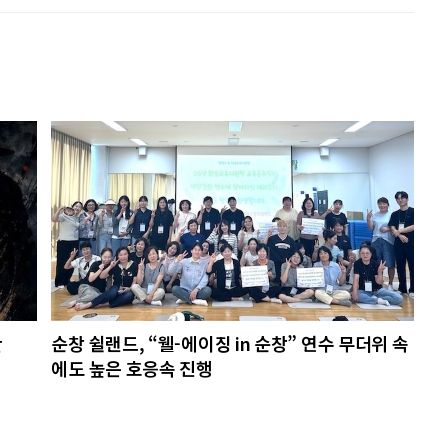
찬
순창 쉴랜드, “웰-에이징 in 순창” 연수 무더위 속
에도 높은 호응속 진행