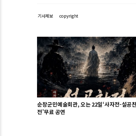
기사제보
copyright
관련기사
순창군민예술회관, 오는 22일‘사자전-설공
전’무료 공연