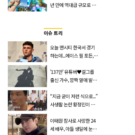
년 만에 역대급 규모로 돌
아온 ‘이슬라이브 페스티
벌’
이슈 트리
오늘 맨시티 한국서 경기
하는데...에이스 필 포든,
이강인 향해 '깜짝 발언'
'137만' 유튜버♥걸그룹
출신 가수, 깜짝 열애 발
표…공개된 투샷 '눈길'
(+사진)
“지금 굳이 저런 식으로...”
사생활 논란 황정민이 곧
출연할 예능 예고편 논란
이태원 참사로 사망한 24
세 배우, 아들 생일에 눈물