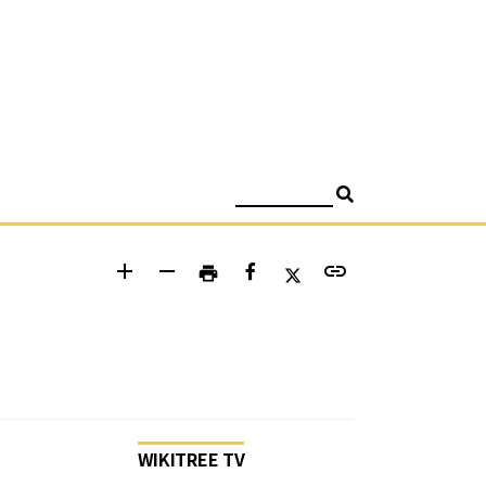
검색
add
remove
link
print
WIKITREE TV