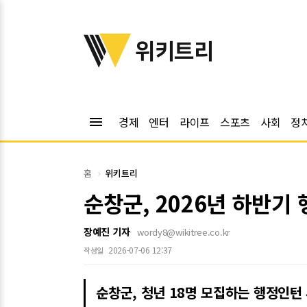
위키트리
위키트리
menu
경제
엔터
라이프
스포츠
사회
정
홈
위키트리
순창군, 2026년 하반기
장예진 기자
wordy8@wikitree.co.kr
2026-07-06 12:37
작성일
순창군, 청년 18명 모집하는 행정인턴