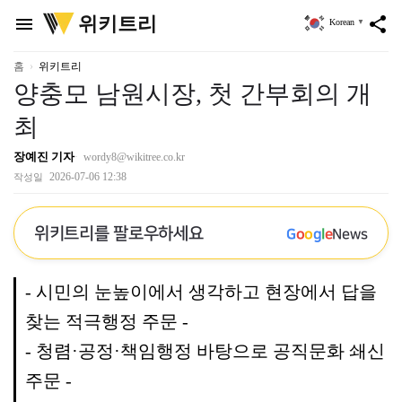
위
위키트리
menu
share
Korean
▼
키
트
리
홈
위키트리
양충모 남원시장, 첫 간부회의 개
최
장예진 기자
wordy8@wikitree.co.kr
2026-07-06 12:38
작성일
위키트리를 팔로우하세요
G
o
o
g
l
e
News
- 시민의 눈높이에서 생각하고 현장에서 답을
찾는 적극행정 주문 -
- 청렴·공정·책임행정 바탕으로 공직문화 쇄신
주문 -