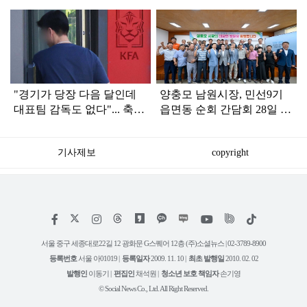
탑
라
인
"경기가 당장 다음 달인데
양충모 남원시장, 민선9기
대표팀 감독도 없다"... 축구
읍면동 순회 간담회 28일 마
협회 현재 상황
무리
기사제보
copyright
저
페
인
위
틱
작
이
스
키
톡
권
스
타
트
서울 중구 세종대로22길 12 광화문 G스퀘어 12층 (주)소셜뉴스 | 02-3789-8900
정
북
그
리
보
등록번호
서울 아01019 |
등록일자
2009. 11. 10 |
최초 발행일
2010. 02. 02
램
유
튜
발행인
이동기 |
편집인
채석원 |
청소년 보호 책임자
손기영
브
© Social News Co., Ltd. All Right Reserved.