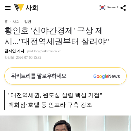
위
사회
menu
share
Korean
▼
키
트
리
홈
사회
일반
황인호 '신야간경제' 구상 제
시..."대전역세권부터 살려야"
김지연 기자
jyed365@wikitree.co.kr
2026-07-06 15:32
작성일
위키트리를 팔로우하세요
G
o
o
g
l
e
News
"대전역세권, 원도심 살릴 핵심 거점"
백화점·호텔 등 인프라 구축 강조