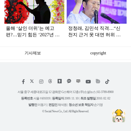
인
올해 ‘살인 더위’는 예고
정청래, 김민석 직격…“신
편?…믿기 힘든 ‘2027년 여
천지 근거 못 대면 허위 신
름 날씨’ 전망
고…방화범 못지않은 나쁜
사람”
기사제보
copyright
저
페
인
위
틱
작
이
스
키
톡
권
스
타
트
서울 중구 세종대로22길 12 광화문 G스퀘어 12층 (주)소셜뉴스 | 02-3789-8900
정
북
그
리
보
등록번호
서울 아01019 |
등록일자
2009. 11. 10 |
최초 발행일
2010. 02. 02
램
유
튜
발행인
이동기 |
편집인
채석원 |
청소년 보호 책임자
손기영
브
© Social News Co., Ltd. All Right Reserved.