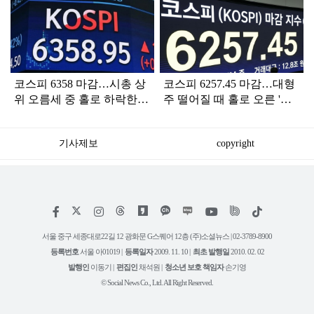
탑
라
인
코스피 6358 마감…시총 상
코스피 6257.45 마감…대형
위 오름세 중 홀로 하락한
주 떨어질 때 홀로 오른 '이
'이 주식' 어디?
주식'
기사제보
copyright
저
페
인
위
틱
작
이
스
키
톡
권
스
타
트
서울 중구 세종대로22길 12 광화문 G스퀘어 12층 (주)소셜뉴스 | 02-3789-8900
정
북
그
리
보
등록번호
서울 아01019 |
등록일자
2009. 11. 10 |
최초 발행일
2010. 02. 02
램
유
튜
발행인
이동기 |
편집인
채석원 |
청소년 보호 책임자
손기영
브
© Social News Co., Ltd. All Right Reserved.