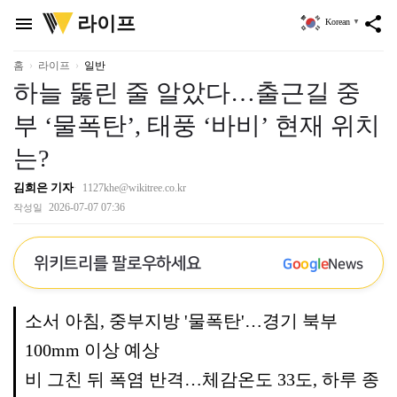
위
라이프
menu
share
Korean
▼
키
트
리
홈
라이프
일반
하늘 뚫린 줄 알았다…출근길 중
부 ‘물폭탄’, 태풍 ‘바비’ 현재 위치
는?
김희은 기자
1127khe@wikitree.co.kr
2026-07-07 07:36
작성일
위키트리를 팔로우하세요
G
o
o
g
l
e
News
소서 아침, 중부지방 '물폭탄'…경기 북부
100mm 이상 예상
비 그친 뒤 폭염 반격…체감온도 33도, 하루 종