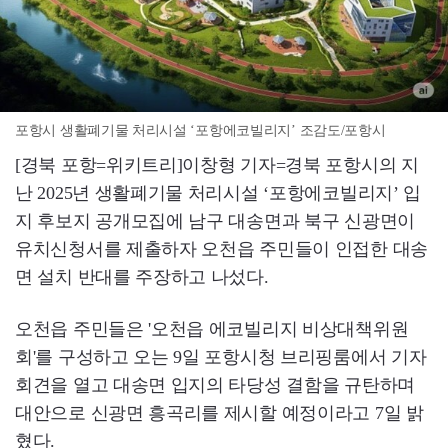
포항시 생활폐기물 처리시설 ‘포항에코빌리지’ 조감도/포항시
[경북 포항=위키트리]이창형 기자=경북 포항시의 지
난 2025년 생활폐기물 처리시설 ‘포항에코빌리지’ 입
지 후보지 공개모집에 남구 대송면과 북구 신광면이
유치신청서를 제출하자 오천읍 주민들이 인접한 대송
면 설치 반대를 주장하고 나섰다.
오천읍 주민들은 '오천읍 에코빌리지 비상대책위원
회'를 구성하고 오는 9일 포항시청 브리핑룸에서 기자
회견을 열고 대송면 입지의 타당성 결함을 규탄하며
대안으로 신광면 흥곡리를 제시할 예정이라고 7일 밝
혔다.