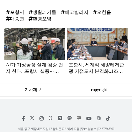
포항시
생활폐기물
에코빌리지
오천읍
대송면
환경오염
탑
라
인
AI가 가상공장 설계·검증 먼
포항시, 세계적 해양레저관
저 한다...포항서 실증사업
광 거점도시 본격화..1조
추진
3,500억 투입
기사제보
copyright
저
페
인
위
틱
작
이
스
키
톡
권
스
타
트
서울 중구 세종대로22길 12 광화문 G스퀘어 12층 (주)소셜뉴스 | 02-3789-8900
정