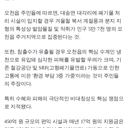
오천읍 주민들에 따르면, 대송면 대각리에 폐기물 처
리 시설이 입지할 경우 겨울철 북서 계절풍과 분지 지
형의 특성상 발암물질 및 악취가 인구 5만 7천 명의 오
천읍 주거지역으로 집중된다는 것.
또한, 침출수가 유출될 경우 오천읍의 핵심 수계인 냉
천으로 유입돼 심각한 피해를 유발할 우려가 크며, 기
존 철강공단 및 SRF(고형폐기물연료) 가동으로 인한
고통에 이은 '환경 부담 3중 가중'이라는 것이 주민들
의 주장이다.
특히 수혜와 피해의 극단적인 비대칭성도 핵심 쟁점으
로 지적됐다.
450억 원 규모의 편익 시설과 매년 17억 원의 지원금은