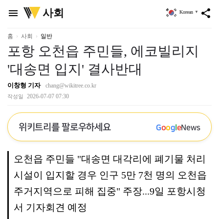
위
사회
menu
share
Korean
▼
키
트
리
홈
사회
일반
포항 오천읍 주민들, 에코빌리지
'대송면 입지' 결사반대
이창형 기자
chang@wikitree.co.kr
2026-07-07 07:30
작성일
위키트리를 팔로우하세요
G
o
o
g
l
e
News
오천읍 주민들 "대송면 대각리에 폐기물 처리
시설이 입지할 경우 인구 5만 7천 명의 오천읍
주거지역으로 피해 집중" 주장...9일 포항시청
서 기자회견 예정