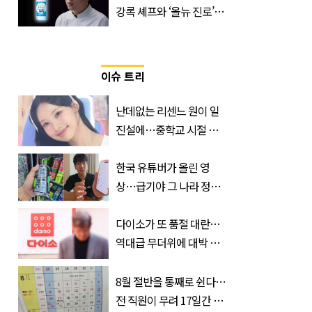
강록 셰프와 ‘올뉴 진로’의
만남
이슈 트리
난데없는 리센느 원이 일
진설에…중학교 시절 담
임교사까지 등장
한국 유튜버가 올린 영
상…급기야 그 나라 정부
가 실제로 움직였다
다이소가 또 품절 대란…
역대급 무더위에 대박 난
'초가성비 템'
8월 절반을 통째로 쉰다…
전 직원이 무려 17일간 휴