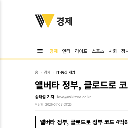
위키트리
경제
menu
경제
엔터
라이프
스포츠
사회
정
홈
경제
IT·통신·게임
앨버타 정부, 클로드로 코
송태섭 기자
love@wikitree.co.kr
2026-07-07 09:25
작성일
앨버타 정부, 클로드로 정부 코드 4억6