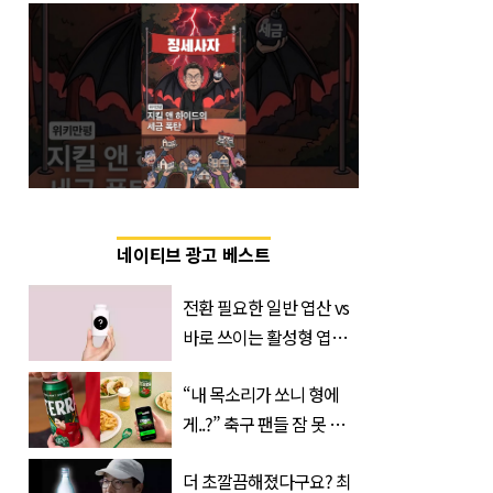
네이티브 광고 베스트
전환 필요한 일반 엽산 vs
바로 쓰이는 활성형 엽
산… 차이는?
“내 목소리가 쏘니 형에
‘Quatrefolic®’ 주목
게..?” 축구 팬들 잠 못 들
게 할 테라의 역대급 이벤
더 초깔끔해졌다구요? 최
트