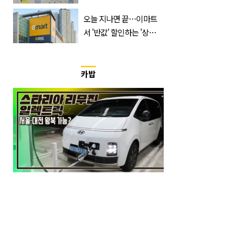
가 떠나는 ‘이 회사’
오늘 지나면 끝…이마트
서 '반값' 할인하는 '상
품'의 정체
카밥