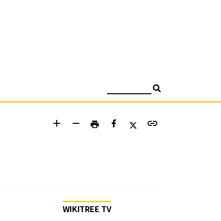
검색
add
remove
link
print
WIKITREE TV