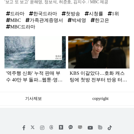
'보고 또 보고' 윤해영, 정보석, 허준호, 김지수. / MBC 제공
드라마
한국드라마
첫방송
시청률
1위
MBC
가족관계증명서
박세영
한고은
MBC드라마
탑
라
인
'역주행 신화' 누적 판매 부
KBS 이갈았다…호화 캐스
수 40만 부 돌파...웹툰·영상
팅에 첫방 전부터 반응 터진
화 소식까지 전한 '장편 소
'한국 드라마'
설'
기사제보
copyright
저
페
인
위
틱
작
이
스
키
톡