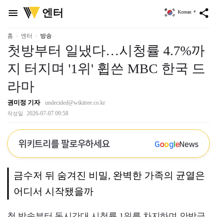
위
엔터
menu
share
Korean
▼
키
트
리
홈
엔터
방송
첫방부터 일냈다…시청률 4.7%까
지 터지며 '1위' 휩쓴 MBC 한국 드
라마
권미정 기자
undecided@wikitree.co.kr
2026-07-07 09:58
작성일
위키트리를 팔로우하세요
G
o
o
g
l
e
News
금수저 뒤 숨겨진 비밀, 완벽한 가족의 균열은
어디서 시작됐을까
첫 방송부터 동시간대 시청률 1위를 차지하며 안방극