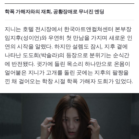
학폭 가해자와의 재회, 공황장애로 무너진 엔딩
지니는 호텔 전시장에서 한국아트앤컬쳐센터 본부장
임지후(성이언)와 우연히 첫 만남을 가지며 새로운 인
연의 시작을 알렸다. 하지만 설렘도 잠시, 지후 곁에
나타난 도도희(박솔라)의 등장으로 분위기는 순식간
에 반전됐다. 귓가에 들린 목소리 하나만으로 온몸이
얼어붙은 지니가 고개를 돌린 곳에는 지후의 팔짱을
낀 채 걸어오는 학창 시절 학폭 가해자 도희가 있었다.