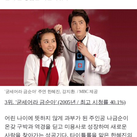
'굳세어라 금순아' 주연 한혜진, 강지환. / MBC 제공
3위. '굳세어라 금순아' (2005년 / 최고 시청률 40.1%)
어린 나이에 뜻하지 않게 과부가 된 주인공 나금순이
온갖 구박과 역경을 딛고 미용사로 성장하며 새로운
사랑을 찾아가는 성공기다. 타이틀롤을 맡은 한혜진의