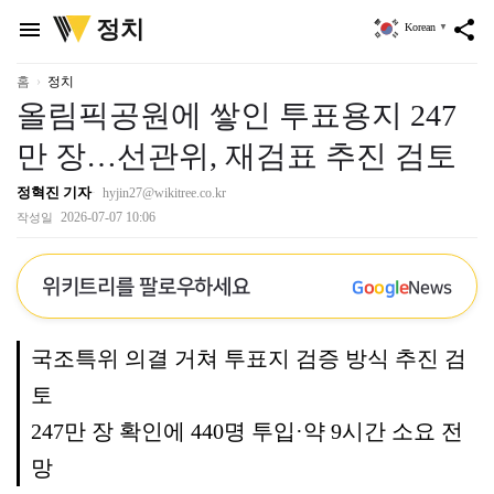
위
정치
menu
share
Korean
▼
키
트
리
홈
정치
올림픽공원에 쌓인 투표용지 247
만 장…선관위, 재검표 추진 검토
정혁진 기자
hyjin27@wikitree.co.kr
2026-07-07 10:06
작성일
위키트리를 팔로우하세요
G
o
o
g
l
e
News
국조특위 의결 거쳐 투표지 검증 방식 추진 검
토
247만 장 확인에 440명 투입·약 9시간 소요 전
망