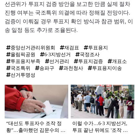
선관위가 투표지 검증 방안을 보고한 만큼 실제 절차
진행 여부는 국조특위 의결에 따라 정해질 전망이다.
검증이 이뤄질 경우 투표지 확인 방식과 참관 범위, 이
송 일정 등도 추가로 조율된다.
중앙선거관리위원회
재검표
투표용지
올림픽공원
6·3지방선거
국정조사
투표용지부족
선거관리
투표지검증
개표소
국조특위
송파구
과천청사
투표용지이송
선거투명성
탑
라
인
“대선도 투표자수 조작 정
이럴 수가…6·3 지방선거,
황”…출마했던 김문수의 반
투표 끝난 뒤에도 '조작 정
응은
황' 포착