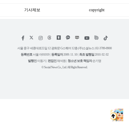
기사제보
copyright
저
페
인
위
틱
작
이
스
키
톡
권
스
타
트
서울 중구 세종대로22길 12 광화문 G스퀘어 12층 (주)소셜뉴스 | 02-3789-8900
정
북
그
리
보
등록번호
서울 아01019 |
등록일자
2009. 11. 10 |
최초 발행일
2010. 02. 02
램
유
튜
발행인
이동기 |
편집인
채석원 |
청소년 보호 책임자
손기영
브
© Social News Co., Ltd. All Right Reserved.