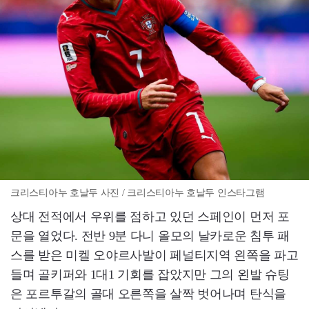
크리스티아누 호날두 사진 / 크리스티아누 호날두 인스타그램
상대 전적에서 우위를 점하고 있던 스페인이 먼저 포
문을 열었다. 전반 9분 다니 올모의 날카로운 침투 패
스를 받은 미켈 오야르사발이 페널티지역 왼쪽을 파고
들며 골키퍼와 1대1 기회를 잡았지만 그의 왼발 슈팅
은 포르투갈의 골대 오른쪽을 살짝 벗어나며 탄식을