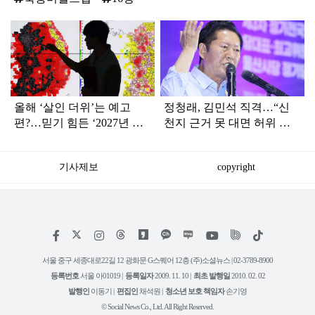
탑
라
인
올해 ‘살인 더위’는 예고
정청래, 김민석 직격…“신
편?…믿기 힘든 ‘2027년 여
천지 근거 못 대면 허위 신
름 날씨’ 전망
고…방화범 못지않은 나쁜
사람”
기사제보
copyright
저
페
인
위
틱
작
이
스
키
톡
권
스
타
트
서울 중구 세종대로22길 12 광화문 G스퀘어 12층 (주)소셜뉴스 | 02-3789-8900
정
북
그
리
보
등록번호
서울 아01019 |
등록일자
2009. 11. 10 |
최초 발행일
2010. 02. 02
램
유
튜
발행인
이동기 |
편집인
채석원 |
청소년 보호 책임자
손기영
브
© Social News Co., Ltd. All Right Reserved.