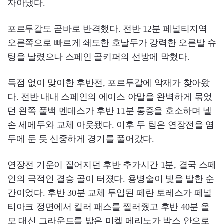
자아냈다.
포르투갈도 곧바로 반격했다. 전반 12분 페널티지역
오른쪽으로 빠르게 쇄도한 호날두가 강력한 오른발 슈
팅을 날렸으나 스페인 골키퍼의 선방에 막혔다.
득점 없이 맞이한 후반전, 포르투갈에 악재가 찾아왔
다. 전반 내내 스페인의 에이스 야말을 완벽하게 묶었
던 왼쪽 풀백 멘데스가 후반 11분 통증을 호소하며 넬
손 세메두와 교체 아웃됐다. 이후 두 팀은 연장전을 염
두에 둔 듯 신중하게 경기를 풀어갔다.
연장전 기운이 짙어지던 후반 추가시간 1분, 결국 스페
인의 극적인 결승 골이 터졌다. 용병술이 빛을 발한 순
간이었다. 후반 30분 교체 투입된 페란 토레스가 페널
티아크 정면에서 킬러 패스를 찔러줬고 후반 40분 올
모 대신 그라운드를 밟은 미켈 메리노가 박스 안으로