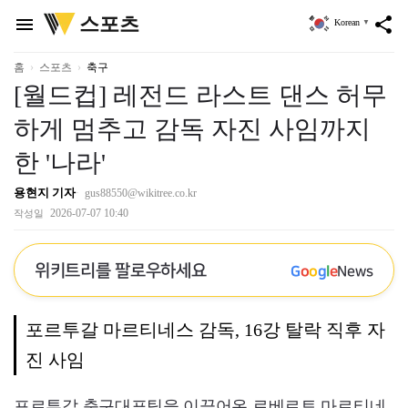
위
스포츠
menu
share
Korean
▼
키
트
리
홈
스포츠
축구
[월드컵] 레전드 라스트 댄스 허무
하게 멈추고 감독 자진 사임까지
한 '나라'
용현지 기자
gus88550@wikitree.co.kr
2026-07-07 10:40
작성일
위키트리를 팔로우하세요
G
o
o
g
l
e
News
포르투갈 마르티네스 감독, 16강 탈락 직후 자
진 사임
포르투갈 축구대표팀을 이끌어온 로베르토 마르티네